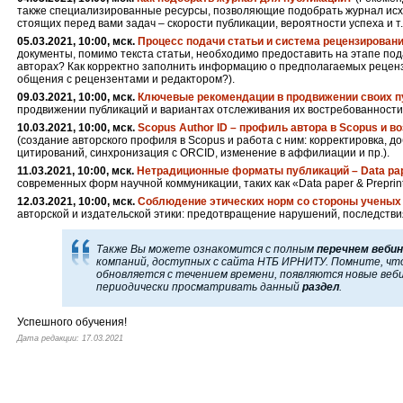
также специализированные ресурсы, позволяющие подобрать журнал исхо
стоящих перед вами задач – скорости публикации, вероятности успеха и т.д
05.03.2021, 10:00, мск.
Процесс подачи статьи и система рецензирован
документы, помимо текста статьи, необходимо предоставить на этапе по
авторах? Как корректно заполнить информацию о предполагаемых рецен
общения с рецензентами и редактором?).
09.03.2021, 10:00, мск.
Ключевые рекомендации в продвижении своих п
продвижении публикаций и вариантах отслеживания их востребованности
10.03.2021, 10:00, мск.
Scopus Author ID – профиль автора в Scopus и в
(создание авторского профиля в Scopus и работа с ним: корректировка, д
цитирований, синхронизация с ORCID, изменение в аффилиации и пр.).
11.03.2021, 10:00, мск.
Нетрадиционные форматы публикаций – Data pape
современных форм научной коммуникации, таких как «Data paper & Preprint
12.03.2021, 10:00, мск.
Соблюдение этических норм со стороны ученых
авторской и издательской этики: предотвращение нарушений, последствия
Также Вы можете ознакомится с полным
перечнем веби
компаний, доступных с
сайта НТБ ИРНИТУ
. Помните, чт
обновляется с течением времени, появляются новые веб
периодически просматривать данный
раздел
.
Успешного обучения!
Дата редакции: 17.03.2021