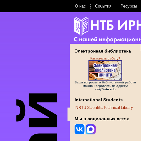
О нас
События
Ресурсы
Электронная библиотека
Как начать работу?
Ваши вопросы по библиотечной работе
можно направлять по адресу:
cni@istu.edu
International Students
INRTU Scientific Technical Library
Мы в социальных сетях