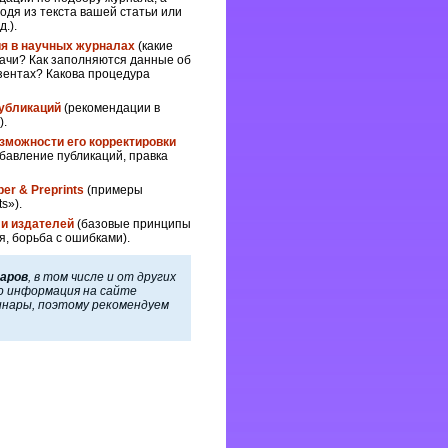
дя из текста вашей статьи или
.).
ия в научных журналах
(какие
дачи? Как заполняются данные об
зентах? Какова процедура
убликаций
(рекомендации в
).
озможности его корректировки
обавление публикаций, правка
r & Preprints
(примеры
s»).
 и издателей
(базовые принципы
, борьба с ошибками).
наров
, в том числе и от других
о информация на сайте
инары, поэтому рекомендуем