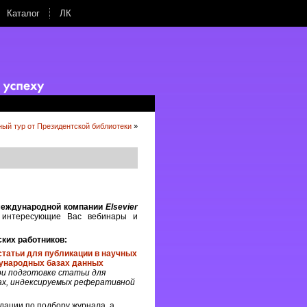
Каталог
ЛК
ый тур от Президентской библиотеки
»
 международной компании
Elsevier
е интересующие Вас вебинары и
ких работников:
статьи для публикации в научных
ународных базах данных
при подготовке статьи для
ах, индексируемых реферативной
дации по подбору журнала, а