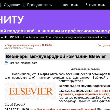
Студентам
Преподавателям
Школьникам
Выпускникам
>
>
НТБ ИРНИТУ
Аспирантам
Вебинары международной компании Elsevier
«
Виртуальный гипермузей NAUKA 0+
Виртуальн
Дата редакции: 17.03.2021
Вебинары международной компании Elsevier
get_the_modified_date
Уважаемые читатели!
Напоминаем, что
1 марта
открылась
весенняя сессия вебинаров
для преподавателей, научных сотрудников, аспирантов. Выбирайт
регистрируйтесь!
Вебинары для Научно-педагогичес
03.03.2021, 10.00, мск.
Подготовка 
журналах, индексируемых в межд
(основные рекомендации Elsevier 
последующей публикации в журнал
базой Scopus).
04.03.2021, 10.00, мск.
Как подобрать журнал для публикации?
(Рекомен