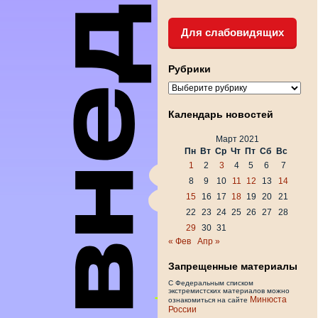
Для слабовидящих
Рубрики
Рубрики
Календарь новостей
Март 2021
Пн
Вт
Ср
Чт
Пт
Сб
Вс
1
2
3
4
5
6
7
8
9
10
11
12
13
14
15
16
17
18
19
20
21
22
23
24
25
26
27
28
29
30
31
« Фев
Апр »
Запрещенные материалы
С Федеральным списком
экстремистских материалов можно
Минюста
ознакомиться на сайте
России