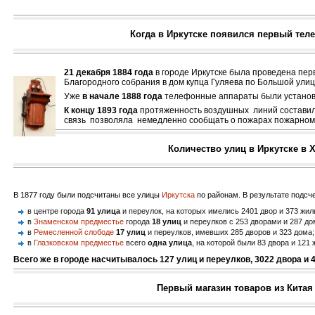
Когда в Иркутске появился первый тел
21 декабря 1884 года
в городе Иркутске была проведена пер
Благородного собрания в дом купца Гуляева по Большой улиц
Уже
в начале 1888 года
телефонные аппараты были устано
К концу 1893 года
протяженность воздушных линий состави
связь позволяла немедленно сообщать о пожарах пожарному
Количество улиц в Иркутске в X
В 1877 году были подсчитаны все улицы
Иркутска
по районам. В результате подсче
в центре города
91 улица
и переулок, на которых имелись 2401 двор и 373 жил
в
Знаменском предместье
города
18 улиц
и переулков с 253 дворами и 287 д
в
Ремесленной слободе
17 улиц
и переулков, имевших 285 дворов и 323 дома;
в
Глазковском предместье
всего
одна улица
, на которой были 83 двора и 121 
Всего же в городе насчитывалось
127 улиц и переулков, 3022 двора и 
Первый магазин товаров из Китая