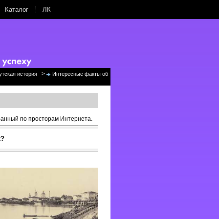
Каталог
ЛК
>
утская история
Интересные факты об
ранный по просторам Интернета.
х?