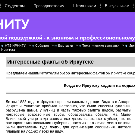
Студентам
Преподавателям
Школьникам
Выпускникам
>
>
>
>
НТБ ИРНИТУ
События
Выставки
Тематические выставки
Ирк
Иркутске
Интересные факты об Иркутске
Предлагаем нашим читателям обзор интересных фактов об Иркутске соб
Когда по Иркутску ходили на лодка
Летом 1883 года в Иркутске прошли сильные дожди. Вода в в Ангаре,
Иркуте и Ушаковке прибыла настолько, что были снесены купальни,
разрушена дамба у кузниц и часть таковых залита водою, размыты
некоторые водосточные трубы, образовались обвалы. На Мало-
Блиновской улице вода залила все дворы настолько глубоко, что по
распоряжению начальника губернии, посетившего лично место потопа,
были доставлены туда лодки, для организации сообщения. Жители
плавали на лодках у всех на виду.