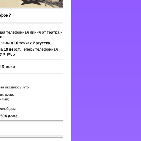
ефон?
вая телефонная линия от театра и
е.
влены
в 16 точках Иркутска
.
ла
19 вёрст
. Теперь телефонная
 отряду.
IX веке
та оказалось, что:
ых дома;
омами;
жилой дом.
4504 дома.