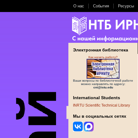
О нас
События
Ресурсы
Электронная библиотека
Как начать работу?
Ваши вопросы по библиотечной работе
можно направлять по адресу:
cni@istu.edu
International Students
INRTU Scientific Technical Library
Мы в социальных сетях