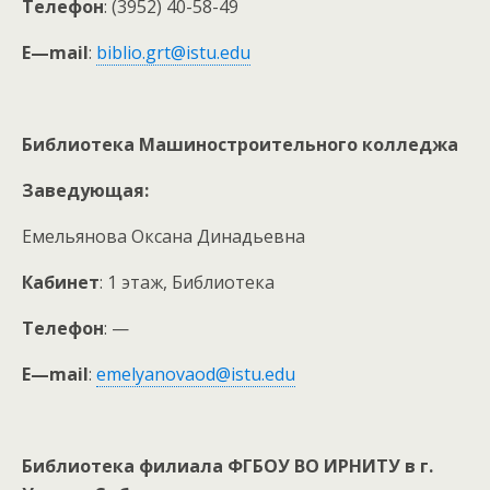
Телефон
: (3952) 40-58-49
E
—
mail
:
biblio.grt@istu.edu
Библиотека Машиностроительного колледжа
Заведующая:
Емельянова Оксана Динадьевна
Кабинет
: 1 этаж, Библиотека
Телефон
: —
E
—
mail
:
emelyanovaod@istu.edu
Библиотека филиала ФГБОУ ВО ИРНИТУ в г.