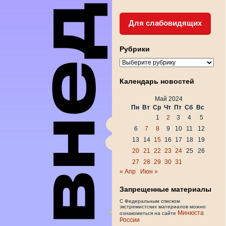
Для слабовидящих
Рубрики
Рубрики
Календарь новостей
Май 2024
Пн
Вт
Ср
Чт
Пт
Сб
Вс
1
2
3
4
5
6
7
8
9
10
11
12
13
14
15
16
17
18
19
20
21
22
23
24
25
26
27
28
29
30
31
« Апр
Июн »
Запрещенные материалы
С Федеральным списком
экстремистских материалов можно
Минюста
ознакомиться на сайте
России