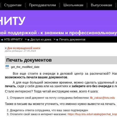
Студентам
Преподавателям
Школьникам
Выпускникам
>
>
НТБ ИРНИТУ
Доступ из дома
Печать документов
«
Дни возвращенной книги
Дата редакции: 27.05.2024
Печать документов
get_the_modified_date
Все еще стоите в очереди в деловой центр за распечаткой? На
возможность печати ваших документов
.
А для еще большей экономии времени, можно сделать удаленный з
печать
, сидя у себя дома или на занятиях и
заберите его без очереди
в л
Стало интересно? Тогда читай инструкцию ниже, всего 4 шага:
Отправьте свой документ на почту сотрудника библиотеки:
lib_zakaz@istu.edu
Также в письме вы можете уточнить, что именно нужно вывести на печать.
Дождитесь ответа сотрудника, что ваш заказ подтвержден
Оплатите свой заказ в интернет-магазине:
https://buy.istu.edu/catalog/pechat_kop