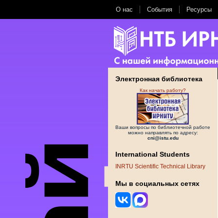
О нас
События
Ресурсы
Электронная библиотека
Как начать работу?
Ваши вопросы по библиотечной работе
можно направлять по адресу:
cni@istu.edu
International Students
INRTU Scientific Technical Library
Мы в социальных сетях