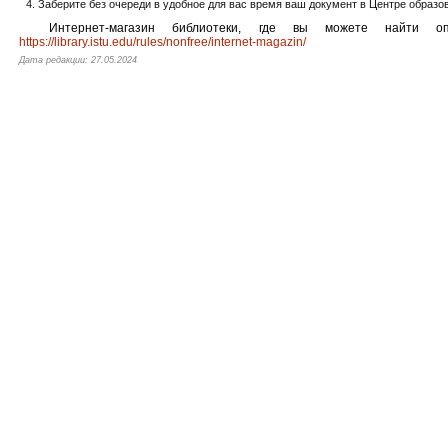
Заберите без очереди в удобное для вас время ваш документ в Центре образ
Интернет-магазин библиотеки, где вы можете найти оп
https://library.istu.edu/rules/nonfree/internet-magazin/
Дата редакции: 27.05.2024