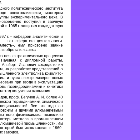
и.
дского политехнического института
де электролизником, мастером
уппы экспериментального цеха. В
новременно поступил в заочную
ой в 1965 г. защитил кандидатскую
97 г. – кафедрой аналитической и
о — вот сфера его деятельности.
блесть», ему присвоено звание
а изобретательство».
ка неэлектрохимических процессов
. Начиная с дипломной работы,
, Альберт Иванович сосредоточил
м, на разработке представлений о
ышленного электролиза криолито-
га и пуска электролизеров новых
ьзовано при вводе в эксплуатацию
новы газогидродинамики и кинетики
 метод получения алюминия.
ов, проф. Бегунов А. И. более 40
ической термодинамики, химической
специальностей. Все эти годы он
словским и другими алюминиевыми
пытного физикохимика позволило
 потерь металла в промышленном
 алюминиевой промышленности. Им
который был использован в 1960-
их заводов.