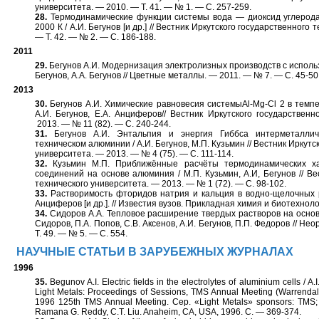
университета. — 2010. — Т. 41. — № 1. — С. 257-259.
28.
Термодинамические функции системы вода — диоксид углерода
2000 К / А.И. Бегунов [и др.] // Вестник Иркутского государственного
— Т. 42. — № 2. — С. 186-188.
2011
29.
Бегунов А.И. Модернизация электролизных производств с исполь
Бегунов, А.А. Бегунов // Цветные металлы. — 2011. — № 7. — С. 45-50
2013
30.
Бегунов А.И. Химические равновесия системыAl-Mg-Cl 2 в темп
А.И. Бегунов, Е.А. Анциферов// Вестник Иркутского государственн
2013. — № 11 (82). — С. 240-244.
31.
Бегунов А.И. Энтальпия и энергия Гиббса интерметаллич
техническом алюминии / А.И. Бегунов, М.П. Кузьмин // Вестник Иркутс
университета. — 2013. — № 4 (75). — С. 111-114.
32.
Кузьмин М.П. Приближённые расчёты термодинамических хар
соединений на основе алюминия / М.П. Кузьмин, А.И, Бегунов // Ве
технического университета. — 2013. — № 1 (72). — С. 98-102.
33.
Растворимость фторидов натрия и кальция в водно-щелочных ра
Анциферов [и др.]. // Известия вузов. Прикладная химия и биотехнолог
34.
Сидоров А.А. Тепловое расширение твердых растворов на основе
Сидоров, П.А. Попов, С.В. Аксенов, А.И. Бегунов, П.П. Федоров // Н
Т. 49. — № 5. — С. 554.
НАУЧНЫЕ СТАТЬИ В ЗАРУБЕЖНЫХ ЖУРНАЛАХ
1996
35.
Begunov A.I. Electric fields in the electrolytes of aluminium cells / A
Light Metals: Proceedings of Sessions, TMS Annual Meeting (Warrendal
1996 125th TMS Annual Meeting. Сер. «Light Metals» sponsors: TMS; e
Ramana G. Reddy, C.T. Liu. Anaheim, CA, USA, 1996. С. — 369-374.