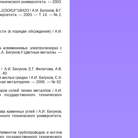
технического университета. — 2003.
(SO4)3*18H2O / А.И. Бегунов, В.Г.
верситета. — 2003. — Т. 14. — № 2.
ти (в порядке обсуждения) / А.И.
а алюминиевых электролизерах с
.А. Бегунов // Цветные металлы. —
 А.И. Бегунов, Е.Г. Филатова, А.В.
. 40.
кислых средах / А.И. Бегунов, С.А.
тная металлургия. — 2006. — № 02.
ров солей легких металлов / А.И.
о государственного технического
ва каменных углей / А.И. Бегунов,
енного технического университета.
лементов трубопроводов и котлов
ого государственного технического