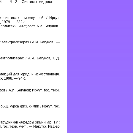
974. — Ч. 2 : Системы жидкость —
истемах : межвуз. сб. / Иркут.
И, 1979. — 232 с.
литехн. ин-т; сост. А.И. Бегунов .
электролизерах / А.И. Бегунов . —
ктролизерах / А.И. Бегунов, С.Д.
лекций для юрид. и искусствоведч.
У, 1998. — 94 с.
/ А.И. Бегунов; Иркут. гос. техн.
бщ. курса физ. химии / Иркут. гос.
отрудников кафедры химии ИрГТУ :
. гос. техн. ун-т . — Иркутск: Изд-во