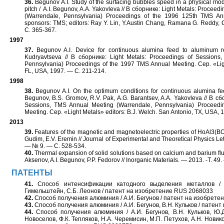
36.
Begunov A.I. Study of the surfacing bubbles speed in a physical mode
pitch / A.I. Begunov, A.А. Yakovleva // В сборнике: Light Metals: Procee
(Warrendale, Pennsylvania) Proceedings of the 1996 125th TMS An
sponsors: TMS; editors: Ray Y. Lin, Y.Austin Chang, Ramana G. Reddy, 
С. 365-367.
1997
37.
Begunov A.I. Device for continuous alumina feed to aluminum red
Kudryavtseva // В сборнике: Light Metals: Proceedings of Sessions
Pennsylvania) Proceedings of the 1997 TMS Annual Meeting. Сер. «Lig
FL, USA, 1997. — С. 211-214.
1998
38.
Begunov A.I. On the optimum conditions for continuous alumina feed
Begunov, B.S. Gromov, R.V. Pak, A.G. Barantsev, A.A. Yakovleva // В сб
Sessions, TMS Annual Meeting (Warrendale, Pennsylvania) Proceed
Meeting. Сер. «Light Metals» editors: B.J. Welch. San Antonio, TX, USA,
2013
39.
Features of the magnetic and magnetoelectric properties of HoAl3(BO3
Gudim, E.V. Eremin // Journal of Experimental and Theoretical Physics Let
— № 9. — С. 528-534.
40.
Thermal expansion of solid solutions based on calcium and barium fluor
Aksenov, A.I. Begunov, Р.Р. Fedorov // Inorganic Materials. — 2013. -Т. 4
ПАТЕНТЫ
41.
Способ интенсификации катодного выделения металлов / А.
Гимельштейн, С.Б. Леонов / патент на изобретение RUS 2068033
42.
Способ получения алюминия / А.И. Бегунов / патент на изобрет
43.
Способ получения алюминия / А.И. Бегунов, В.Н. Кульков / патен
44.
Способ получения алюминия / А.И. Бегунов, В.Н. Кульков, Ю.Д.
Новоселов, Ф.К. Тепляков, Н.А. Черемисин, М.П. Петухов, А.Н. Новико