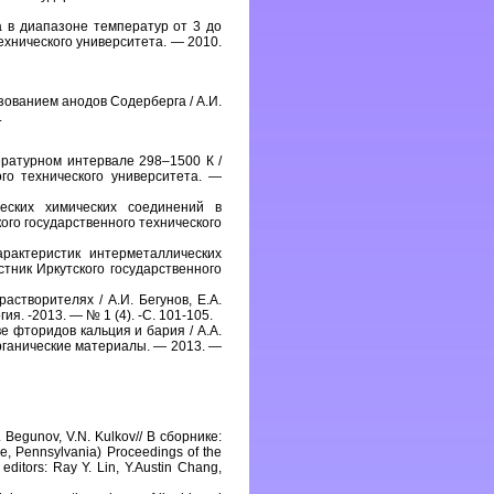
 в диапазоне температур от 3 до
 технического университета. — 2010.
зованием анодов Содерберга / А.И.
.
ературном интервале 298–1500 К /
ого технического университета. —
еских химических соединений в
кого государственного технического
актеристик интерметаллических
стник Иркутского государственного
створителях / А.И. Бегунов, Е.А.
ия. -2013. — № 1 (4). -С. 101-105.
 фторидов кальция и бария / А.А.
еорганические материалы. — 2013. —
.I. Begunov, V.N. Kulkov// В сборнике:
e, Pennsylvania) Proceedings of the
ditors: Ray Y. Lin, Y.Austin Chang,