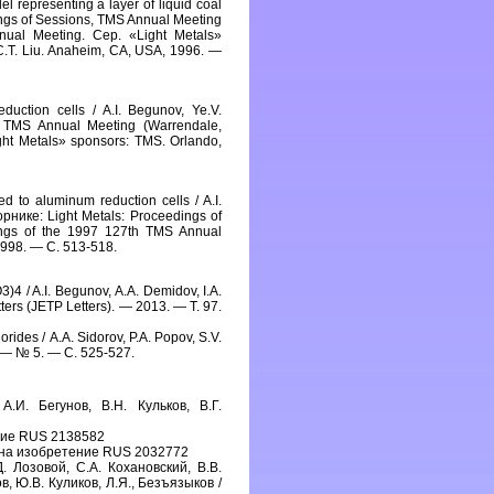
l representing a layer of liquid coal
dings of Sessions, TMS Annual Meeting
nual Meeting. Сер. «Light Metals»
C.T. Liu. Anaheim, CA, USA, 1996. —
uction cells / A.I. Begunov, Ye.V.
, TMS Annual Meeting (Warrendale,
ht Metals» sponsors: TMS. Orlando,
 to aluminum reduction cells / A.I.
орнике: Light Metals: Proceedings of
ings of the 1997 127th TMS Annual
 1998. — С. 513-518.
)4 / A.I. Begunov, А.А. Demidov, I.A.
ters (JETP Letters). — 2013. — Т. 97.
ides / А.А. Sidorov, Р.А. Popov, S.V.
9. — № 5. — С. 525-527.
И. Бегунов, В.Н. Кульков, В.Г.
ение RUS 2138582
т на изобретение RUS 2032772
 Лозовой, С.А. Кохановский, В.В.
в, Ю.В. Куликов, Л.Я., Безъязыков /