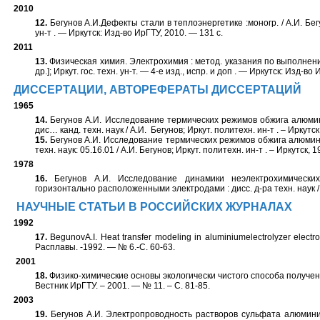
2010
12.
Бегунов А.И.Дефекты стали в теплоэнергетике :моногр. / А.И. Бегун
ун-т . — Иркутск: Изд-во ИрГТУ, 2010. — 131 с.
2011
13.
Физическая химия. Электрохимия : метод. указания по выполнению 
др.]; Иркут. гос. техн. ун-т. — 4-е изд., испр. и доп . — Иркутск: Изд-во
ДИССЕРТАЦИИ, АВТОРЕФЕРАТЫ ДИССЕРТАЦИЙ
1965
14.
Бегунов А.И. Исследование термических режимов обжига алюми
дис… канд. техн. наук / А.И. Бегунов; Иркут. политехн. ин-т . – Иркутск
15.
Бегунов А.И. Исследование термических режимов обжига алюмини
техн. наук: 05.16.01 / А.И. Бегунов; Иркут. политехн. ин-т . – Иркутск, 1
1978
16.
Бегунов А.И. Исследование динамики неэлектрохимически
горизонтально расположенными электродами : дисс. д-ра техн. наук / А
НАУЧНЫЕ СТАТЬИ В РОССИЙСКИХ ЖУРНАЛАХ
1992
17.
BegunovA.I. Heat transfer modeling in aluminiumelectrolyzer electroly
Расплавы. -1992. — № 6.-С. 60-63.
2001
18.
Физико-химические основы экологически чистого способа получения 
Вестник ИрГТУ. – 2001. — № 11. – С. 81-85.
2003
19.
Бегунов А.И. Электропроводность растворов сульфата алюмини