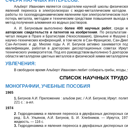
СФЕРА НАУЧНЫХ ИНТЕРЕСОВ:
Альберт Иванович является создателем научной школы физическо
явлений переноса в электролизерах с жидко-металлическим катодом
работы по газогидродинамическим явлениям при электролитическом пол
потерь металла, методам и техническим средствам повышения выхода м
метод получения алюминия из водных растворов.
А. И. Бегуновым выполнено
более 400 научных работ
, среди 
авторских свидетельств и патентов на изобретения
. По результатам 
читал лекции в Праге и Братиславе (Чехословакия), Шеньяне и Фушуне (
научно-технических конференций, в том числе в Сан-Франциско, Сан-Диег
Сан-Антонио и др. Многие годы А. И. Бегунов активно занимается по
квалификации, работая в докторских диссертационных советах Иркутс
технического университетов. Под его руководством выполнено 5 докторски
области металлургии цветных металлов и физической химии металлургиче
УВЛЕЧЕНИЯ:
В свободное время Альберт Иванович любит собирать грибы, ягоды, 
СПИСОК НАУЧНЫХ ТРУДО
МОНОГРАФИИ, УЧЕБНЫЕ ПОСОБИЯ
1965
1.
Бегунов А.И. Приложение : альбом рис. / А.И. Бегунов; Иркут. полите
221 с. : a-ил.
1974
2
. Гидродинамика и явления переноса в двухфазных дисперсных сис
ред.: Б.А. Ульянов, А.И. Бегунов, Б. И. Хлебников. — Иркутск, 1
жидкость. — 116 с.
3.
Гидродинамика и явления переноса в двухфазных дисперсных сист