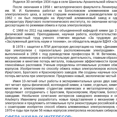
Родился 30 октября 1934 года в селе Шангалы Архангельской област
После окончания в 1958 г. металлургического факультета Ленингра
им. М. И. Калинина работал на Богословском алюминиевом заво
электролизного цеха, а затем старшим инженером и руководителем гр
1962 г. он был переведён на Иркутский алюминиевый завод и од
аспирантуру Иркутского политехнического института, по окончании котор
диссертацию по режимам обжига и пуска электролизѐров.
С 1968 по 2011 год заведовал объединенной кафедрой химии (до 19
физической химии). Преподавание, научная работа, изобретательств
Добросовестный труд ученого отмечен медалью «За трудовую до
«Заслуженный деятель науки и техники», он обладатель медали ВДНХ «З
В 1978 г. защитил в ЛПИ докторскую диссертацию на тему «Динами
при электролизе с горизонтально расположенными электродами»
выполненной в 1958 г. под руководством профессора М. М. Ветюкова
научную, инженерную и изобретательскую деятельность, главным образо
механизме и кинетике потерь металла, повышении эффективности пром
глинозѐмных расплавов. Ученым определены оптимальные условия обжи
корпусов. Изобретение по способу обжига новых электролизеров испол
Иркутского, Братского и Красноярского заводов. Им созданы научные ос
потерь металла при электролизе. Предложен новый, экологически чистый
Имея 10-летний опыт работы в экспериментальных цехах двух завод
лет читает курсы физической, коллоидной химии, а также, отдельно, хим
кинетики и электрохимии студентам химических и металлургических 
продолжает сотрудничать с Братским, Красноярским, Иркутским, Бого
заводами. Необычное сочетание интересов заводского инженера и о
Альберту Ивановичу разработать новые представления о механизме
электролизе и предложить оптимальные пути реконструкции российской
с соавторами изобретен способ обжига алюминиевых электролизеров, 
1970-е годы при пуске 56 новых корпусов электролиза нескольких сибирск