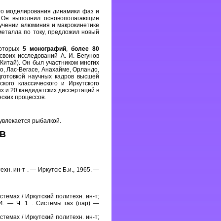
го моделирования динамики фаз и
. Он выполнил основополагающие
учении алюминия и макрокинетике
еталла по току, предложил новый
которых
5 монографий
,
более 80
своих исследований А. И. Бегунов
Китай). Он был участником многих
о, Лас-Вегасе, Анахайме, Орландо,
дготовкой научных кадров высшей
кого классического и Иркутского
х и 20 кандидатских диссертаций в
ских процессов.
увлекается рыбалкой.
В
хн. ин-т . — Иркутск: Б.и., 1965. —
темах / Иркутский политехн. ин-т;
974. — Ч. 1 : Системы газ (пар) —
емах / Иркутский политехн. ин-т;