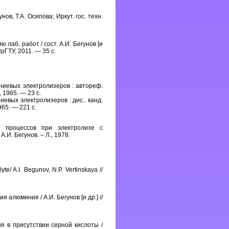
ов, Т.А. Осипова; Иркут. гос. техн.
лаб. работ / сост. А.И. Бегунов [и
 ИрГТУ, 2011. — 35 с.
ниевых электролизеров : автореф.
, 1965. — 23 с.
евых электролизеров : дис.. канд.
965. — 221 с.
х процессов при электролизе с
.И. Бегунов. – Л., 1978.
te/ A.I. Begunov, N.P. Vertinskaya //
алюминия / А.И. Бегунов [и др.] //
я в присутствии серной кислоты /