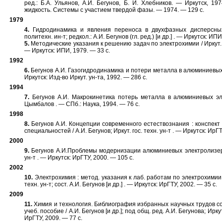
ред.: Б.А. Ульянов, А.И. Бегунов, Б. И. Хлебников. — Иркутск, 1
жидкость. Системы с участием твердой фазы. — 1974. — 129 с.
1979
4.
Гидродинамика и явления переноса в двухфазных дисперсных с
политехн. ин-т; редкол.: А.И. Бегунов (гл. ред.) [и др.] . — Иркутск: ИП
5.
Методические указания к решению задач по электрохимии / Иркут. по
— Иркутск: ИПИ, 1979. — 33 с.
1992
6.
Бегунов А.И. Газогидродинамика и потери металла в алюминиевых 
Иркутск: Изд-во Иркут. ун-та, 1992. — 286 с.
1994
7.
Бегунов А.И. Макрокинетика потерь металла в алюминиевых эле
Цымбалов . — СПб.: Наука, 1994. — 76 с.
1998
8.
Бегунов А.И. Концепции современного естествознания : конспект 
специальностей / А.И. Бегунов; Иркут. гос. техн. ун-т . — Иркутск: ИрГТ
2000
9.
Бегунов А.И.Проблемы модернизации алюминиевых электролизеров 
ун-т . — Иркутск: ИрГТУ, 2000. — 105 с.
2002
10.
Электрохимия : метод. указания к лаб. работам по электрохимии о
техн. ун-т; сост. А.И. Бегунов [и др.] . — Иркутск: ИрГТУ, 2002. — 35 с.
2009
11.
Химия и технология. Библиография избранных научных трудов с
учеб. пособие / А.И. Бегунов [и др.]; под общ. ред. А.И. Бегунова; Иркут
ИрГТУ, 2009. — 77 с.