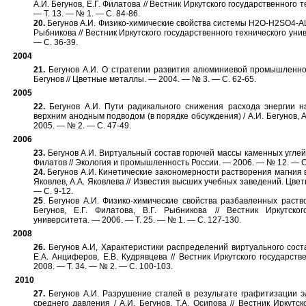
А.И. Бегунов, Е.Г. Филатова // Вестник Иркутского государственного 
— Т. 13. — № 1. — С. 84-86.
20.
Бегунов А.И. Физико-химические свойства системы H2O-H2SO4-AL2
Рыбникова // Вестник Иркутского государственного технического уни
— С. 36-39.
2004
21.
Бегунов А.И. О стратегии развития алюминиевой промышленнос
Бегунов // Цветные металлы. — 2004. — № 3. — С. 62-65.
2005
22.
Бегунов А.И. Пути радикального снижения расхода энергии н
верхним анодным подводом (в порядке обсуждения) / А.И. Бегунов, А
2005. — № 2. — С. 47-49.
2006
23.
Бегунов А.И. Виртуальный состав горючей массы каменных углей /
Филатов // Экология и промышленность России. — 2006. — № 12. — С
24.
Бегунов А.И. Кинетические закономерности растворения магния в 
Яковлев, А.А. Яковлева // Известия высших учебных заведений. Цве
— С. 9-12.
25
. Бегунов А.И. Физико-химические свойства разбавленных раство
Бегунов, Е.Г. Филатова, В.Г. Рыбникова // Вестник Иркутског
университета. — 2006. — Т. 25. — № 1. — С. 127-130.
2008
26.
Бегунов А.И, Характеристики распределений виртуального соста
Е.А. Анциферов, Е.В. Кудрявцева // Вестник Иркутского государств
2008. — Т. 34. — № 2. — С. 100-103.
2010
27.
Бегунов А.И. Разрушение сталей в результате графитизации э
среднего давления / А.И. Бегунов, Т.А. Осипова // Вестник Иркутск