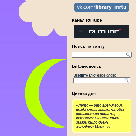
Канал RuTube
Поиск по сайту
Библиопоиск
Введите ключевое слово:
Цитата дня
«Лето — это время года,
когда очень жарко, чтобы
заниматься вещами,
которыми заниматься
зимой было очень
холодно.»
Марк Твен