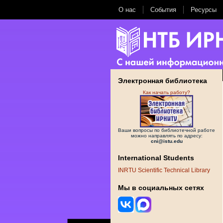
О нас
События
Ресурсы
Электронная библиотека
Как начать работу?
Ваши вопросы по библиотечной работе
можно направлять по адресу:
cni@istu.edu
International Students
INRTU Scientific Technical Library
Мы в социальных сетях