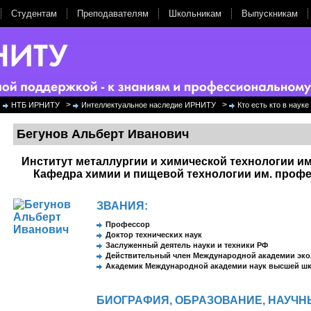
Студентам
Преподавателям
Школьникам
Выпускникам
>
>
НТБ ИРНИТУ
Интеллектуальное наследие ИРНИТУ
Кто есть кто в нау
Бегунов Альберт Иванович
Институт металлургии и химической технологии им
Кафедра химии и пищевой технологии им. профе
ЗВАНИЯ:
Профессор
Доктор технических наук
Заслуженный деятель науки и техники РФ
Действительный член Международной академии эк
Академик Международной академии наук высшей ш
БИОГРАФИЯ, ОБРАЗОВАНИЕ, НАУЧН