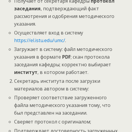
Получает от секретаря кафедры
протокол
заседания
, подтверждающий факт
рассмотрения и одобрения методического
указания.
Осуществляет вход в систему
https://el.istu.edu/umc/
.
Загружает в систему: файл методического
указания в формате
PDF
; скан протокола
заседания кафедры; корректно выбирает
институт
, в котором работает.
Секретарь института после загрузки
материалов автором в систему:
Проверяет соответствие загруженного
файла методического указания тому, что
был представлен на заседании.
Сверяет протокол с оригиналом;
Подтверждает достоверность загруженных