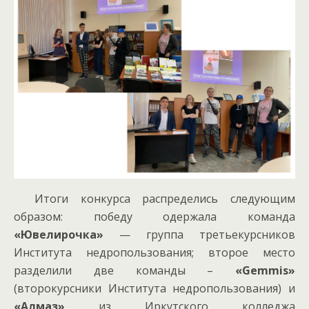
Итоги конкурса распределись следующим
образом: победу одержала команда
«Ювелирочка»
— группа третьекурсников
Института недропользования; второе место
разделили две команды –
«Gemmis»
(второкурсники Института недропользования) и
«Алмаз»
из Иркутского колледжа