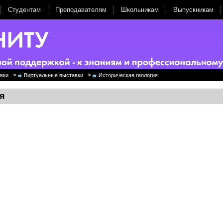
Студентам
Преподавателям
Школьникам
Выпускникам
>
>
вки
Виртуальные выставки
Историческая геология
я