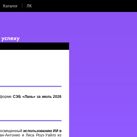
Каталог
ЛК
атформе
СЭБ «Лань» за июль 2026
 посвященный
использованию ИИ в
ан-Антонио и Лиса Роуз-Уайлз из