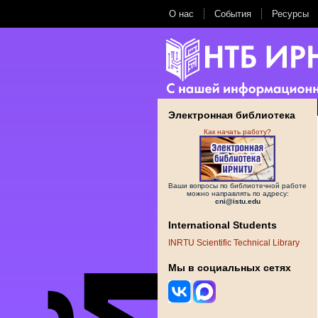
О нас
События
Ресурсы
Электронная библиотека
Как начать работу?
Ваши вопросы по библиотечной работе
можно направлять по адресу:
cni@istu.edu
International Students
INRTU Scientific Technical Library
Мы в социальных сетях