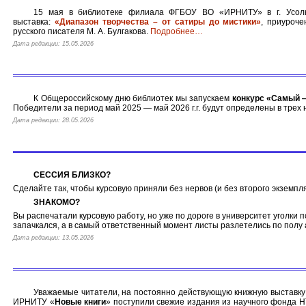
15 мая в библиотеке филиала ФГБОУ ВО «ИРНИТУ» в г. Усоль
выставка:
«Диапазон творчества – от сатиры до мистики»
, приуроч
русского писателя М. А. Булгакова.
Подробнее
…
Дата редакции: 15.05.2026
К Общероссийскому дню библиотек мы запускаем
конкурс «Самый 
Победители за период май 2025 — май 2026 г.г. будут определены в трех
Дата редакции: 28.05.2026
СЕССИЯ БЛИЗКО?
Сделайте так, чтобы курсовую приняли без нервов (и без второго экземпля
ЗНАКОМО?
Вы распечатали курсовую работу, но уже по дороге в университет уголки 
запачкался, а в самый ответственный момент листы разлетелись по полу
Дата редакции: 13.05.2026
Уважаемые читатели, на постоянно действующую книжную выставк
ИРНИТУ «
Новые книги
» поступили свежие издания из научного фонда 