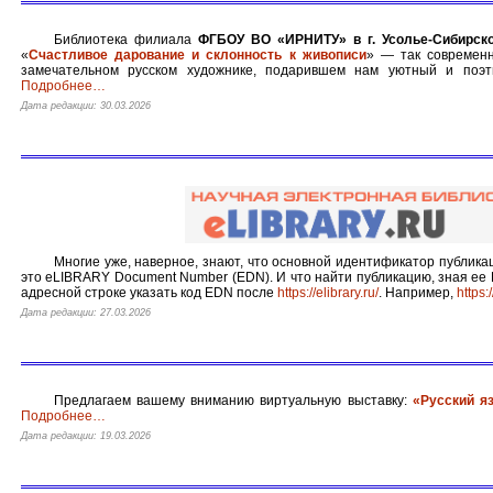
Библиотека филиала
ФГБОУ ВО «ИРНИТУ» в г. Усолье-Сибирск
«
Счастливое дарование и склонность к живописи
» — так современ
замечательном русском художнике, подарившем нам уютный и поэт
Подробнее
…
Дата редакции: 30.03.2026
Многие уже, наверное, знают, что основной идентификатор публи
это eLIBRARY Document Number (EDN). И что найти публикацию, зная ее 
адресной строке указать код EDN после
https://elibrary.ru/
. Например,
https:
Дата редакции: 27.03.2026
Предлагаем вашему вниманию виртуальную выставку:
«Русский я
Подробнее
…
Дата редакции: 19.03.2026