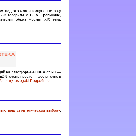
ом
подготовила книжную выставку
ники говорили о
В. А. Тропинине
,
ический образ Москвы XIX века.
каций на платформе eLIBRARY.RU —
EDN, очень просто — достаточно в
//elibrary.ru/zegabi
Подробнее
…
зык: ваш стратегический выбор»
.