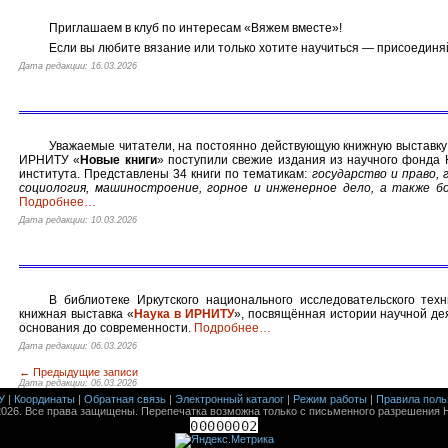
Приглашаем в клуб по интересам «Вяжем вместе»!
Если вы любите вязание или только хотите научиться — присоединя
Дата редакции: 16.03.2026
Уважаемые читатели, на постоянно действующую книжную выставк
ИРНИТУ «
Новые книги
» поступили свежие издания из научного фонда
института. Представлены 34 книги по тематикам:
государство и право,
социология, машиностроение, горное и инженерное дело, а также бо
Подробнее
…
Дата редакции: 10.03.2026
В библиотеке Иркутского национального исследовательского техн
книжная выставка «
Наука в ИРНИТУ
», посвящённая истории научной де
основания до современности.
Подробнее
…
Дата редакции: 06.03.2026
←
Предыдущие записи
Дата редакции: 06.03.2026
У
|
Координаты
|
Обратная связь
|
Электронный каталог
|
Режим работы
|
Правила поль
026. Все права защищены. Перепечатка возможна только с письменного разрешения