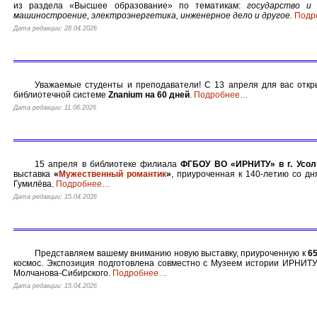
из раздела «Высшее образование» по тематикам:
государство и 
машиностроение, электроэнергетика, инженерное дело и другое.
Подр
Дата редакции: 28.04.2026
Уважаемые студенты и преподаватели! С 13 апреля для вас откры
библиотечной системе
Znanium на 60 дней
.
Подробнее
…
Дата редакции: 11.06.2026
15 апреля в библиотеке филиала
ФГБОУ ВО «ИРНИТУ» в г. Усол
выставка
«
Мужественный романтик
»
, приуроченная к 140-летию со д
Гумилёва.
Подробнее
…
Дата редакции: 15.04.2026
Представляем вашему вниманию новую выставку, приуроченную к
6
космос. Экспозиция подготовлена совместно с Музеем истории ИРНИТУ 
Молчанова-Сибирского.
Подробнее
…
Дата редакции: 15.04.2026