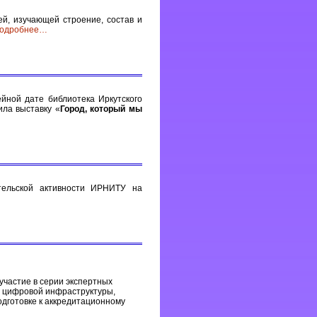
й, изучающей строение, состав и
одробнее
…
ейной дате библиотека Иркутского
ила выставку «
Город, который мы
тельской активности ИРНИТУ на
частие в серии экспертных
, цифровой инфраструктуры,
одготовке к аккредитационному