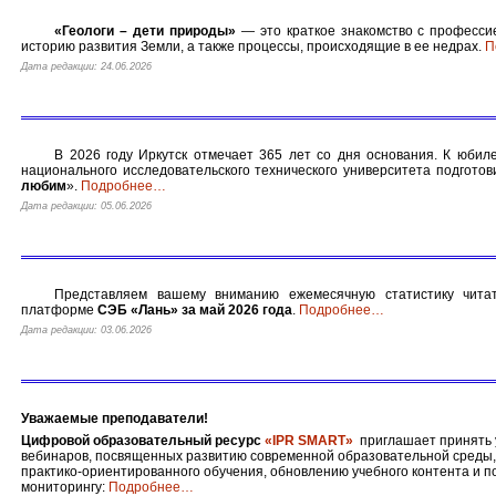
«Геологи – дети природы»
— это краткое знакомство с профессие
историю развития Земли, а также процессы, происходящие в ее недрах.
П
Дата редакции: 24.06.2026
В 2026 году Иркутск отмечает 365 лет со дня основания. К юбил
национального исследовательского технического университета подготов
любим
».
Подробнее
…
Дата редакции: 05.06.2026
Представляем вашему вниманию ежемесячную статистику чита
платформе
СЭБ «Лань» за май 2026 года
.
Подробнее
…
Дата редакции: 03.06.2026
Уважаемые преподаватели!
Цифровой образовательный ресурс
«IPR SMART»
приглашает принять у
вебинаров, посвященных развитию современной образовательной среды
практико-ориентированного обучения, обновлению учебного контента и п
мониторингу:
Подробнее
…