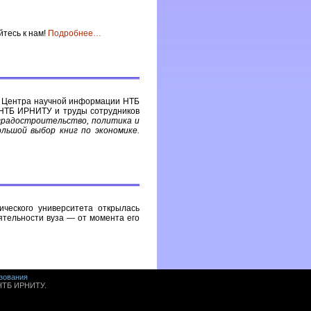
йтесь к нам!
Подробнее
…
у Центра научной информации НТБ
 НТБ ИРНИТУ и труды сотрудников
 градостроительство, политика и
льшой выбор книг по экономике.
ического университета открылась
ятельности вуза — от момента его
зования
 НТБ ИРНИТУ.