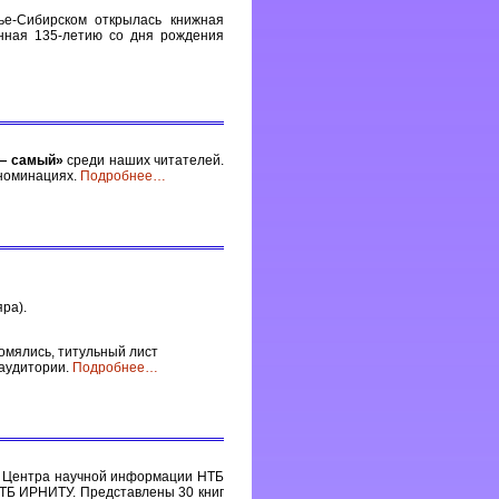
е-Сибирском открылась книжная
енная 135-летию со дня рождения
— самый»
среди наших читателей.
 номинациях.
Подробнее
…
ра).
помялись, титульный лист
 аудитории.
Подробнее
…
у Центра научной информации НТБ
НТБ ИРНИТУ. Представлены 30 книг