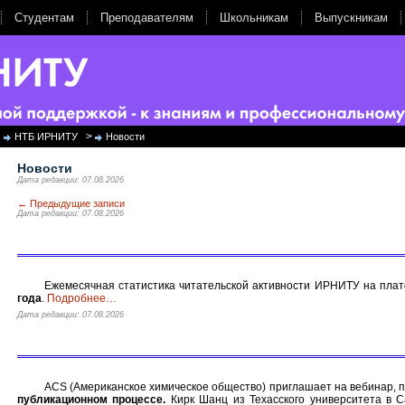
Студентам
Преподавателям
Школьникам
Выпускникам
>
НТБ ИРНИТУ
Новости
Новости
Дата редакции: 07.08.2026
←
Предыдущие записи
Дата редакции: 07.08.2026
Ежемесячная статистика читательской активности ИРНИТУ на пл
года
.
Подробнее
…
Дата редакции: 07.08.2026
ACS (Американское химическое общество) приглашает на вебинар,
публикационном процессе.
Кирк Шанц из Техасского университета в С