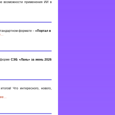
ие возможности применения ИИ в
стандартном формате –
«Портал в
е
…
атформе
СЭБ «Лань» за июнь 2026
тогов! Что интересного, нового,
ее
…