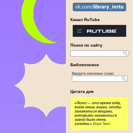
Канал RuTube
Поиск по сайту
Библиопоиск
Введите ключевое слово:
Цитата дня
«Лето — это время года,
когда очень жарко, чтобы
заниматься вещами,
которыми заниматься
зимой было очень
холодно.»
Марк Твен