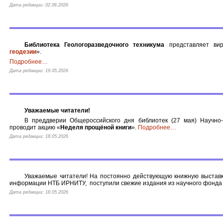
Дата редакции: 02.06.2026
Библиотека Геологоразведочного техникума
представляет вир
геодезии
».
Подробнее
…
Дата редакции: 19.05.2026
Уважаемые читатели!
В преддверии Общероссийского дня библиотек (27 мая) Научно
проводит акцию «
Неделя прощёной книги
».
Подробнее
…
Дата редакции: 18.05.2026
Уважаемые читатели! На постоянно действующую книжную выставк
информации НТБ ИРНИТУ, поступили свежие издания из научного фонда
Дата редакции: 18.05.2026