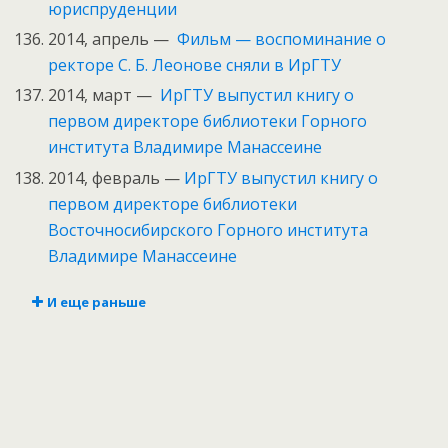
юриспруденции
2014, апрель —
Фильм — воспоминание о
ректоре С. Б. Леонове сняли в ИрГТУ
2014, март —
ИрГТУ выпустил книгу о
первом директоре библиотеки Горного
института Владимире Манассеине
2014, февраль —
ИрГТУ выпустил книгу о
первом директоре библиотеки
Восточносибирского Горного института
Владимире Манассеине
И еще раньше
В библиотеке ИрГТУ
состоялась презентация платформы EBSCO
Discovery Service
В НИ ИрГТУ прошел