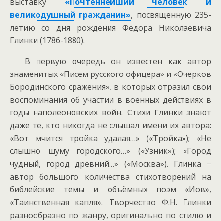
выставку
«Почтеннейший человек и
великодушный гражданин»
, посвященную 235-
летию со дня рождения Фёдора Николаевича
Глинки (1786-1880).
В первую очередь он известен как автор
знаменитых «Писем русского офицера» и «Очерков
Бородинского сражения», в которых отразил свои
воспоминания об участии в военных действиях в
годы наполеоновских войн. Стихи Глинки знают
даже те, кто никогда не слышал имени их автора:
«Вот мчится тройка удалая…» («Тройка»); «Не
слышно шуму городского…» («Узник»); «Город
чудный, город древний…» («Москва»). Глинка −
автор большого количества стихотворений на
библейские темы и объёмных поэм «Иов»,
«Таинственная капля». Творчество Ф.Н. Глинки
разнообразно по жанру, оригинально по стилю и