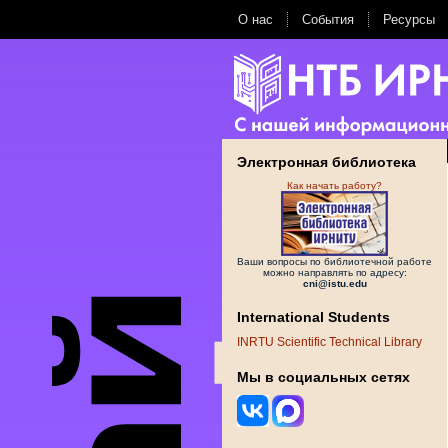
О нас
События
Ресурсы
Электронная библиотека
Как начать работу?
Ваши вопросы по библиотечной работе
можно направлять по адресу:
cni@istu.edu
International Students
INRTU Scientific Technical Library
Мы в социальных сетях