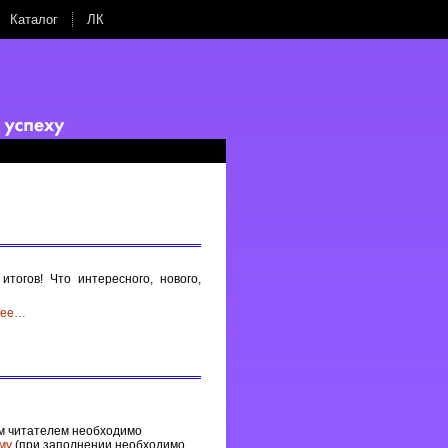
Каталог
ЛК
тогов! Что интересного, нового,
ее
…
им читателем необходимо
му
(при заполнении необходимо