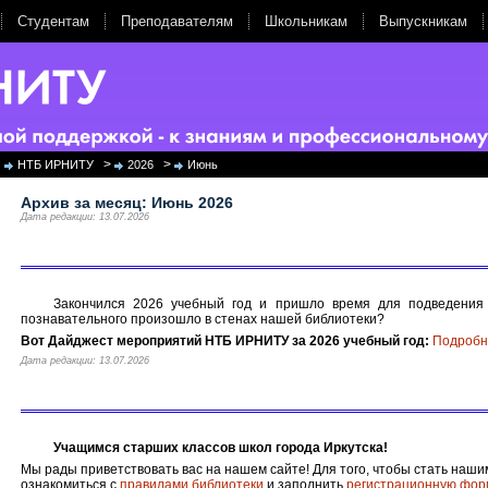
Студентам
Преподавателям
Школьникам
Выпускникам
>
>
НТБ ИРНИТУ
2026
Июнь
Архив за месяц:
Июнь 2026
Дата редакции: 13.07.2026
Закончился 2026 учебный год и пришло время для подведения и
познавательного произошло в стенах нашей библиотеки?
Вот Дайджест мероприятий НТБ ИРНИТУ за 2026 учебный год:
Подробн
Дата редакции: 13.07.2026
Учащимся старших классов школ города Иркутска!
Мы рады приветствовать вас на нашем сайте! Для того, чтобы стать наш
ознакомиться с
правилами библиотеки
и заполнить
регистрационную фор