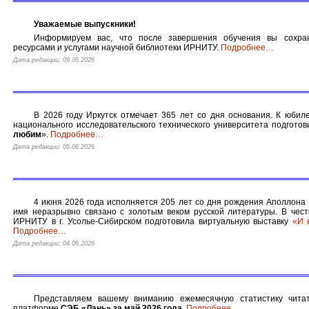
Уважаемые выпускники!
Информируем вас, что после завершения обучения вы сохран
ресурсами и услугами научной библиотеки ИРНИТУ.
Подробнее
…
Дата редакции: 09.06.2026
В 2026 году Иркутск отмечает 365 лет со дня основания. К юбил
национального исследовательского технического университета подготов
любим
».
Подробнее
…
Дата редакции: 05.06.2026
4 июня 2026 года исполняется 205 лет со дня рождения Аполлона 
имя неразрывно связано с золотым веком русской литературы. В чес
ИРНИТУ в г. Усолье-Сибирском подготовила виртуальную выставку
«И 
Подробнее
…
Дата редакции: 04.06.2026
Представляем вашему вниманию ежемесячную статистику чита
платформе
СЭБ «Лань» за май 2026 года
.
Подробнее
…