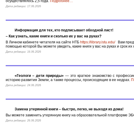
осуществлялось 2,5 года.
Подробнее
…
Дата редакции: 17.06.2026
Информация для тех, кто подписывает обходной лист!
– Как узнать, какие книги и сколько их у вас на руках?
В Личном кабинете читателя на сайте НТБ
https://library.istu.edu/
Вам предо
помощью которой Вы можете увидеть, какие книги у вас на руках и срок их
Дата редакции: 16.06.2026
«Геологи – дети природы»
— это краткое знакомство с профессие
историю развития Земли, а также процессы, происходящие в ее недрах.
П
Дата редакции: 24.06.2026
Замена утерянной книги – быстро, легко, не выходя из дома!
Вы можете заменить утерянную книгу на образовательной платформе ЭБС
Дата редакции: 26.06.2026