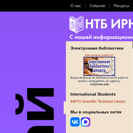
О нас
События
Ресурсы
Электронная библиотека
Как начать работу?
Ваши вопросы по библиотечной работе
можно направлять по адресу:
cni@istu.edu
International Students
INRTU Scientific Technical Library
Мы в социальных сетях