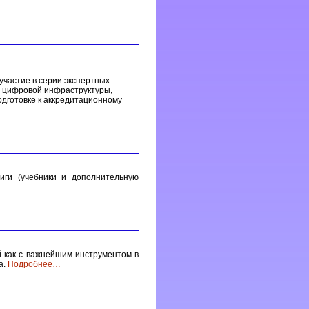
частие в серии экспертных
, цифровой инфраструктуры,
одготовке к аккредитационному
иги (учебники и дополнительную
й как с важнейшим инструментом в
а.
Подробнее
…