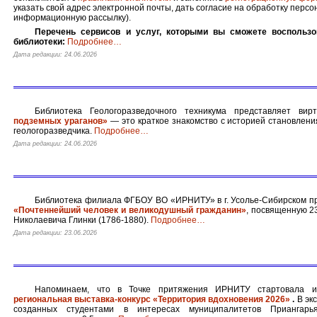
указать свой адрес электронной почты, дать согласие на обработку перс
информационную рассылку).
Перечень сервисов и услуг, которыми вы сможете воспользо
библиотеки:
Подробнее
…
Дата редакции: 24.06.2026
Библиотека Геологоразведочного техникума представляет ви
подземных ураганов»
— это краткое знакомство с историей становлени
геологоразведчика.
Подробнее
…
Дата редакции: 24.06.2026
Библиотека филиала ФГБОУ ВО «ИРНИТУ» в г. Усолье-Сибирском пр
«Почтеннейший человек и великодушный гражданин»
, посвященную 2
Николаевича Глинки (1786-1880).
Подробнее
…
Дата редакции: 23.06.2026
Напоминаем, что в Точке притяжения ИРНИТУ стартовала и
региональная
выставка-конкурс «Территория вдохновения 2026»
.
В экс
созданных студентами в интересах муниципалитетов Приангарь