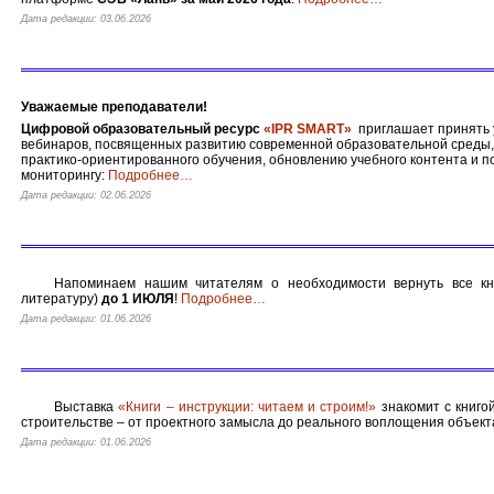
Дата редакции: 03.06.2026
Уважаемые преподаватели!
Цифровой образовательный ресурс
«IPR SMART»
приглашает принять у
вебинаров, посвященных развитию современной образовательной среды
практико-ориентированного обучения, обновлению учебного контента и п
мониторингу:
Подробнее
…
Дата редакции: 02.06.2026
Напоминаем нашим читателям о необходимости вернуть все кн
литературу)
до 1 ИЮЛЯ
!
Подробнее
…
Дата редакции: 01.06.2026
Выставка
«Книги – инструкции: читаем и строим!»
знакомит с книго
строительстве – от проектного замысла до реального воплощения объект
Дата редакции: 01.06.2026