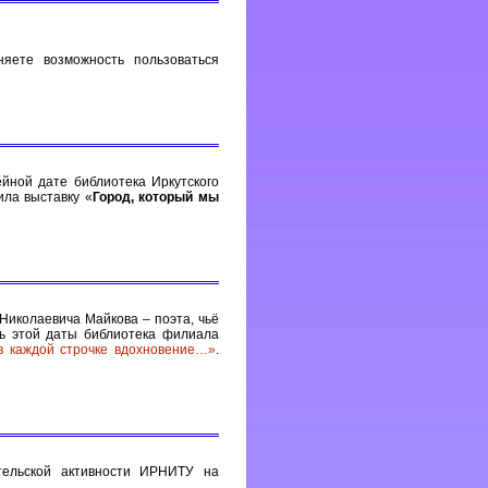
яете возможность пользоваться
ейной дате библиотека Иркутского
ила выставку «
Город, который мы
Николаевича Майкова – поэта, чьё
ть этой даты библиотека филиала
в каждой строчке вдохновение…»
.
тельской активности ИРНИТУ на