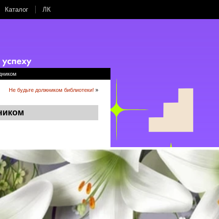
Каталог
ЛК
дником
Не будьте должником библиотеки!
»
ником