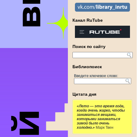
Канал RuTube
Поиск по сайту
Библиопоиск
Введите ключевое слово:
Цитата дня
«Лето — это время года,
когда очень жарко, чтобы
заниматься вещами,
которыми заниматься
зимой было очень
холодно.»
Марк Твен