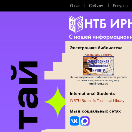
О нас
События
Ресурсы
Электронная библиотека
Как начать работу?
Ваши вопросы по библиотечной работе
можно направлять по адресу:
cni@istu.edu
International Students
INRTU Scientific Technical Library
Мы в социальных сетях