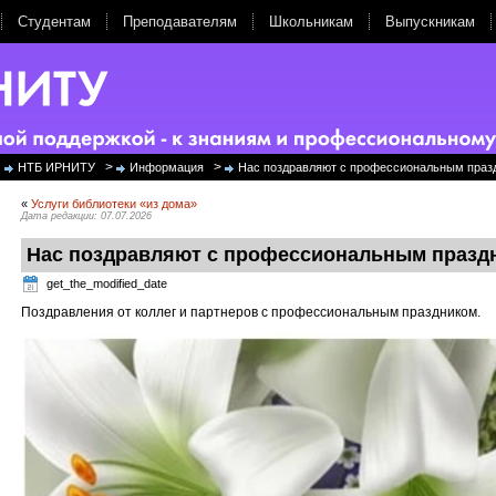
Студентам
Преподавателям
Школьникам
Выпускникам
>
>
НТБ ИРНИТУ
Информация
Нас поздравляют с профессиональным праз
«
Услуги библиотеки «из дома»
Дата редакции: 07.07.2026
Нас поздравляют с профессиональным празд
get_the_modified_date
Поздравления от коллег и партнеров с профессиональным праздником.