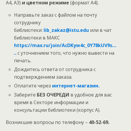
А4, А3)
и цветном режиме
(формат А4).
Направьте заказ с файлом на почту
сотруднику
библиотеки:
lib_zakaz@istu.edu
или в чат
библиотеки в МАКС
https://max.ru/join/AcDKyw4c_0Y78kUV9s…
..
с уточнением того, что нужно вывести на
печать.
Дождитесь ответа от сотрудника с
подтверждением заказа.
Оплатите через
интернет-магазин.
Заберите
БЕЗ ОЧЕРЕДИ
в удобное для вас
время в Секторе информации и
консультации библиотеки (корпус А).
Возникшие вопросы по телефону –
40-52-69.