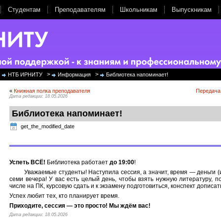
Студентам
Преподавателям
Школьникам
Выпускникам
>
>
НТБ ИРНИТУ
Информация
Библиотека напоминает!
«
Книжная полка преподавателя
Передача
Дата редакции: 18.05.2026
Библиотека напоминает!
get_the_modified_date
Успеть ВСЁ!
Библиотека работает
до 19:00
!
Уважаемые студенты! Наступила сессия, а значит, время — деньги (
семи вечера! У вас есть целый день, чтобы взять нужную литературу, п
числе на ПК, курсовую сдать и к экзамену подготовиться, конспект дописат
Успех любит тех, кто планирует время.
Приходите, сессия — это просто! Мы ждём вас!
Дата редакции: 18.05.2026