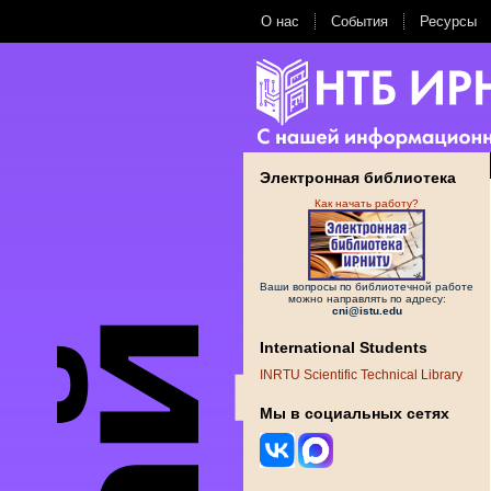
О нас
События
Ресурсы
Электронная библиотека
Как начать работу?
Ваши вопросы по библиотечной работе
можно направлять по адресу:
cni@istu.edu
International Students
INRTU Scientific Technical Library
Мы в социальных сетях