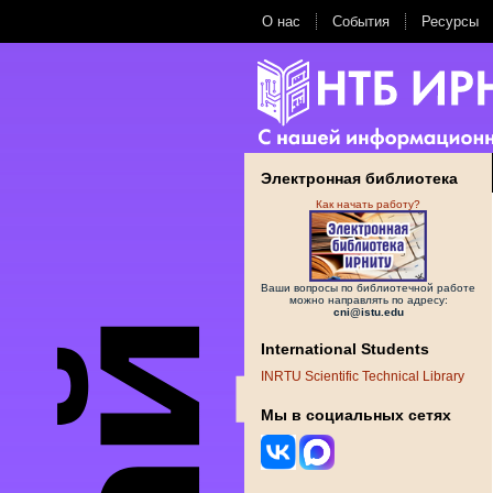
О нас
События
Ресурсы
Электронная библиотека
Как начать работу?
Ваши вопросы по библиотечной работе
можно направлять по адресу:
cni@istu.edu
International Students
INRTU Scientific Technical Library
Мы в социальных сетях