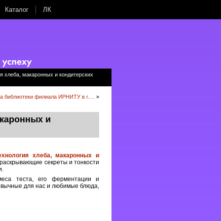
Каталог
ЛК
я хлеба, макаронных и кондитерских
а библиотеки филиала ИРНИТУ в г.…
»
акаронных и
ехнология хлеба, макаронных и
 раскрывающие секреты и тонкости
и.
амеса теста, его ферментации и
ивычные для нас и любимые блюда,