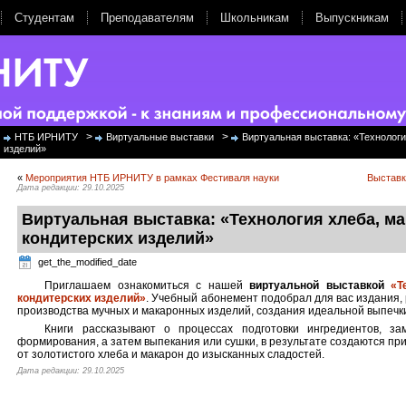
Студентам
Преподавателям
Школьникам
Выпускникам
>
>
НТБ ИРНИТУ
Виртуальные выставки
Виртуальная выставка: «Технологи
изделий»
«
Мероприятия НТБ ИРНИТУ в рамках Фестиваля науки
Выставк
Дата редакции: 29.10.2025
Виртуальная выставка: «Технология хлеба, м
кондитерских изделий»
get_the_modified_date
Приглашаем ознакомиться с нашей
виртуальной выставкой
«Т
кондитерских изделий»
. Учебный абонемент подобрал для вас издания,
производства мучных и макаронных изделий, создания идеальной выпечк
Книги рассказывают о процессах подготовки ингредиентов, з
формирования, а затем выпекания или сушки, в результате создаются пр
от золотистого хлеба и макарон до изысканных сладостей.
Дата редакции: 29.10.2025