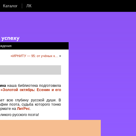
Каталог
ЛК
ождения
«ИРНИТУ — 95: от учёных к…
»
ина
наша библиотека подготовила
с
«Золотой октябрь: Есенин и его
ет всю глубину русской души. В
фии поэта, судьба которого тонко
ормате на
ЛитРес
.
икого русского поэта!