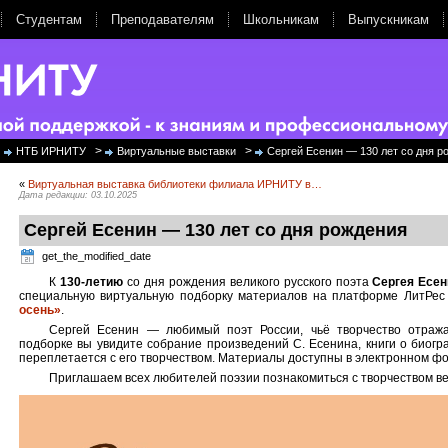
Студентам
Преподавателям
Школьникам
Выпускникам
>
>
НТБ ИРНИТУ
Виртуальные выставки
Сергей Есенин — 130 лет со дня р
«
Виртуальная выставка библиотеки филиала ИРНИТУ в…
Дата редакции: 03.10.2025
Сергей Есенин — 130 лет со дня рождения
get_the_modified_date
К
130-летию
со дня рождения великого русского поэта
Сергея Есен
специальную виртуальную подборку материалов на платформе ЛитРе
осень»
.
Сергей Есенин — любимый поэт России, чьё творчество отража
подборке вы увидите собрание произведений С. Есенина, книги о биогра
переплетается с его творчеством. Материалы доступны в электронном ф
Приглашаем всех любителей поэзии познакомиться с творчеством вел