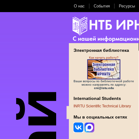
О нас
События
Ресурсы
Электронная библиотека
Как начать работу?
Ваши вопросы по библиотечной работе
можно направлять по адресу:
cni@istu.edu
International Students
INRTU Scientific Technical Library
Мы в социальных сетях