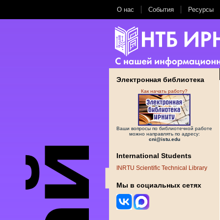
О нас
События
Ресурсы
Электронная библиотека
Как начать работу?
Ваши вопросы по библиотечной работе
можно направлять по адресу:
cni@istu.edu
International Students
INRTU Scientific Technical Library
Мы в социальных сетях