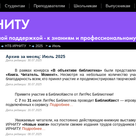
Студентам
Преподавателям
Школьникам
Выпускникам
>
>
НТБ ИРНИТУ
2025
Июль
Архив за месяц:
Июль 2025
Дата редакции: 30.07.2025
В рамках конкурса
«В объективе библиотека»
были представле
«Книга. Читатель. Момент».
Несмотря на небольшое количество уча
благодарность всем, кто принял участие и продемонстрировал творческий
Дата редакции: 30.07.2025
Примите участие в БиблиоКвесте от ЛитРес Библиотеки!
С
7
по
31
июля ЛитРес Библиотека проводит
БиблиоКвест
— игрову
подключённых к сервису.
Подробнее
…
Дата редакции: 16.07.2025
Уважаемые читатели, на постоянно действующую книжную выставк
ИРНИТУ
«Новые книги»
поступили свежие издания трудов сотрудников
ИРНИТУ.
Подробнее
…
Дата редакции: 08.07.2025