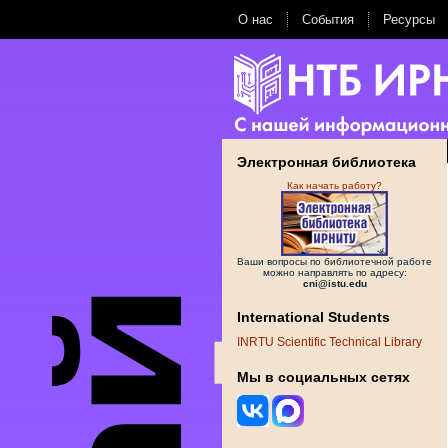
О нас
События
Ресурсы
Электронная библиотека
Как начать работу?
Ваши вопросы по библиотечной работе
можно направлять по адресу:
cni@istu.edu
International Students
INRTU Scientific Technical Library
Мы в социальных сетях