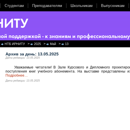
Студентам
Преподавателям
Школьникам
Выпускникам
>
>
>
НТБ ИРНИТУ
2025
Май
13
Архив за день:
13.05.2025
Дата редакции: 13.05.2025
Уважаемые читатели! В Зале Курсового и Дипломного проектиро
поступления книг учебного абонемента. На выставке представлены и
Подробнее
…
Дата редакции: 13.05.2025