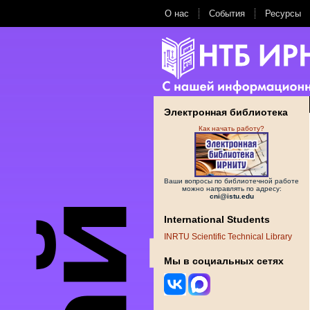
О нас
События
Ресурсы
Электронная библиотека
Как начать работу?
Ваши вопросы по библиотечной работе
можно направлять по адресу:
cni@istu.edu
International Students
INRTU Scientific Technical Library
Мы в социальных сетях