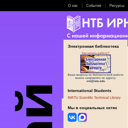
О нас
События
Ресурсы
Электронная библиотека
Как начать работу?
Ваши вопросы по библиотечной работе
можно направлять по адресу:
cni@istu.edu
International Students
INRTU Scientific Technical Library
Мы в социальных сетях