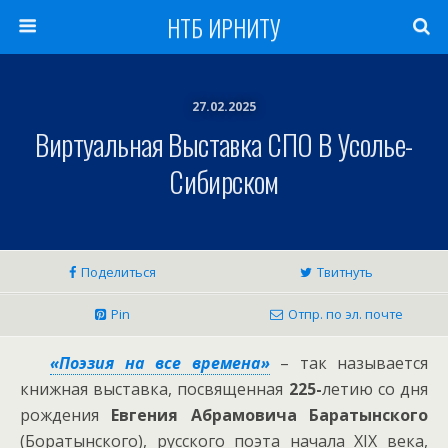
НТБ ИРНИТУ
27.02.2025
Виртуальная Выставка СПО В Усолье-
Сибирском
Поделиться
Твитнуть
Pin
Отпр. по эл. почте
«Поэзия на все времена»
– так называется
книжная выставка, посвященная
225-
летию со дня
рождения
Евгения Абрамовича Баратынского
(Боратынского), русского поэта начала XIX века,