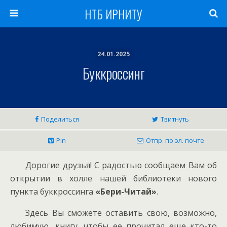
НТБ ИРНИТУ
24.01.2025
Буккроссинг
Поделиться
Твитнуть
Pin
Отпр. по эл. почте
Дорогие друзья! С радостью сообщаем Вам об
открытии в холле нашей библиотеки нового
пункта буккроссинга
«Бери-Читай»
.
Здесь Вы сможете оставить свою, возможно,
любимую, книгу, чтобы ее прочитал еще кто-то