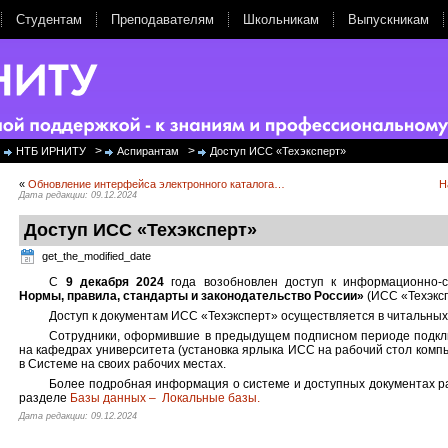
Студентам
Преподавателям
Школьникам
Выпускникам
>
>
НТБ ИРНИТУ
Аспирантам
Доступ ИСС «Техэксперт»
«
Обновление интерфейса электронного каталога…
Н
Дата редакции: 09.12.2024
Доступ ИСС «Техэксперт»
get_the_modified_date
С
9
декабря 2024
года возобновлен доступ к информационно-
Нормы, правила, стандарты и законодательство России»
(ИСС «Техэксп
Доступ к документам ИСС «Техэксперт» осуществляется в читальных
Сотрудники, оформившие в предыдущем подписном периоде подкл
на кафедрах университета (установка ярлыка ИСС на рабочий стол компь
в Системе на своих рабочих местах.
Более подробная информация о системе и доступных документах 
разделе
Базы данных – Локальные базы.
Дата редакции: 09.12.2024