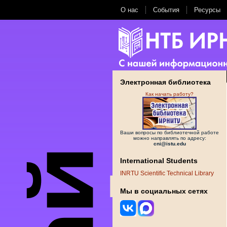
О нас
События
Ресурсы
Электронная библиотека
Как начать работу?
Ваши вопросы по библиотечной работе
можно направлять по адресу:
cni@istu.edu
International Students
INRTU Scientific Technical Library
Мы в социальных сетях