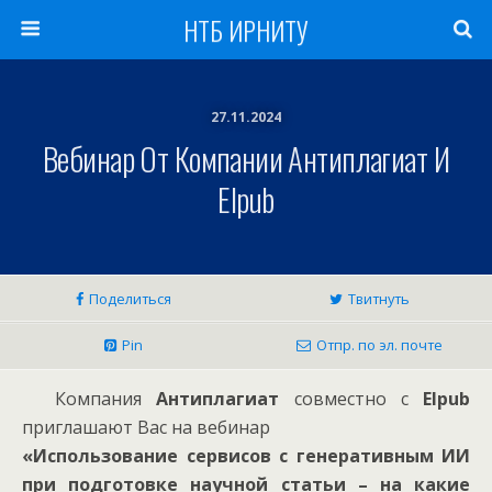
НТБ ИРНИТУ
27.11.2024
Вебинар От Компании Антиплагиат И
Elpub
Поделиться
Твитнуть
Pin
Отпр. по эл. почте
Компания
Антиплагиат
совместно с
Elpub
приглашают Вас на вебинар
«Использование сервисов с генеративным ИИ
при подготовке научной статьи – на какие