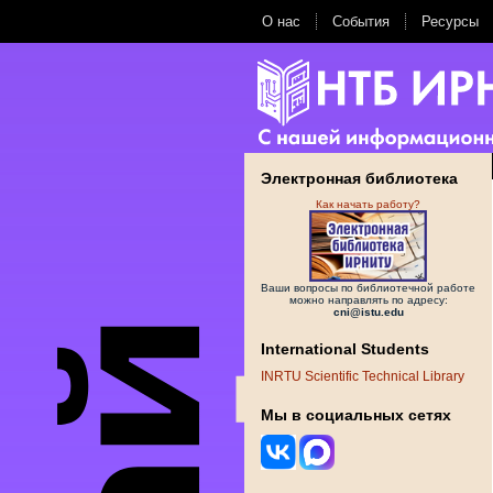
О нас
События
Ресурсы
Электронная библиотека
Как начать работу?
Ваши вопросы по библиотечной работе
можно направлять по адресу:
cni@istu.edu
International Students
INRTU Scientific Technical Library
Мы в социальных сетях