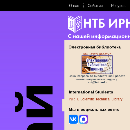
О нас
События
Ресурсы
Электронная библиотека
Как начать работу?
Ваши вопросы по библиотечной работе
можно направлять по адресу:
cni@istu.edu
International Students
INRTU Scientific Technical Library
Мы в социальных сетях