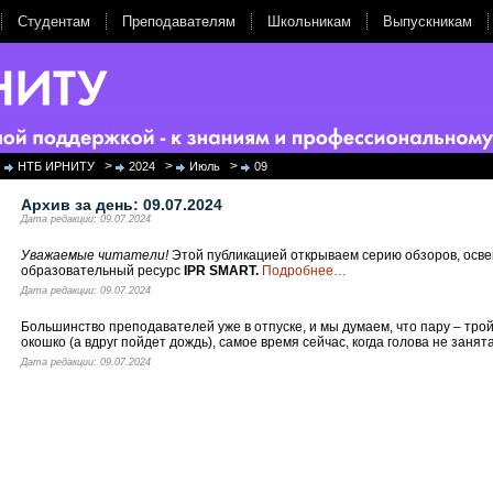
Студентам
Преподавателям
Школьникам
Выпускникам
>
>
>
НТБ ИРНИТУ
2024
Июль
09
Архив за день:
09.07.2024
Дата редакции: 09.07.2024
Уважаемые читатели!
Этой публикацией открываем серию обзоров, ос
образовательный ресурс
IPR SMART.
Подробнее
…
Дата редакции: 09.07.2024
Большинство преподавателей уже в отпуске, и мы думаем, что пару – трой
окошко (а вдруг пойдет дождь), самое время сейчас, когда голова не занят
Дата редакции: 09.07.2024