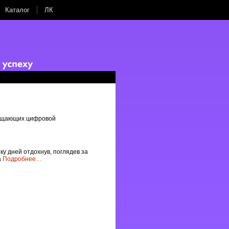
Каталог
ЛК
вещающих цифровой
ку дней отдохнув, поглядев за
а
Подробнее
…