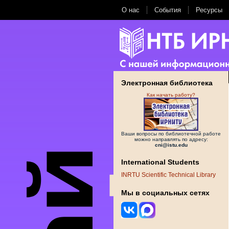
О нас
События
Ресурсы
Электронная библиотека
Как начать работу?
Ваши вопросы по библиотечной работе
можно направлять по адресу:
cni@istu.edu
International Students
INRTU Scientific Technical Library
Мы в социальных сетях