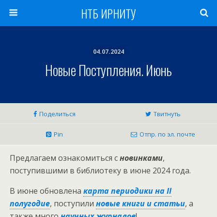
НТБ ИРНИТУ
04.07.2024
Новые Поступления. Июнь
Поделиться
Твитнуть
Pin
Отпр. по эл. почте
Предлагаем ознакомиться с
новинками
,
поступившими в библиотеку в июне 2024 года.
В июне обновлена
карта периодики на II
полугодие
, поступили
новые книги и статьи
, а
также много
научных журналов
!