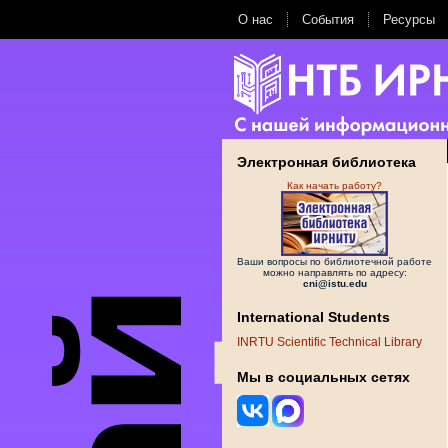
О нас
События
Ресурсы
Электронная библиотека
Как начать работу?
Ваши вопросы по библиотечной работе
можно направлять по адресу:
cni@istu.edu
International Students
INRTU Scientific Technical Library
Мы в социальных сетях