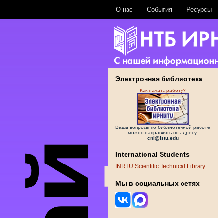
О нас
События
Ресурсы
Электронная библиотека
Как начать работу?
Ваши вопросы по библиотечной работе
можно направлять по адресу:
cni@istu.edu
International Students
INRTU Scientific Technical Library
Мы в социальных сетях