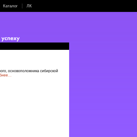
Каталог
ЛК
ного, основоположника сибирской
бнее
…