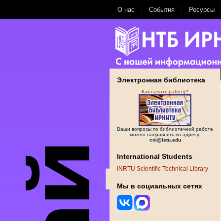
О нас
События
Ресурсы
Электронная библиотека
Как начать работу?
Ваши вопросы по библиотечной работе
можно направлять по адресу:
cni@istu.edu
International Students
INRTU Scientific Technical Library
Мы в социальных сетях