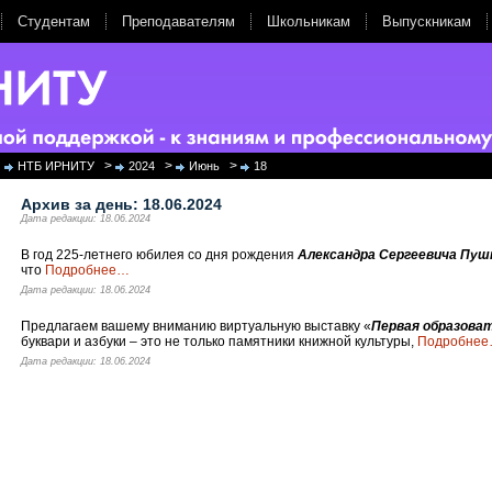
Студентам
Преподавателям
Школьникам
Выпускникам
>
>
>
НТБ ИРНИТУ
2024
Июнь
18
Архив за день:
18.06.2024
Дата редакции: 18.06.2024
В год 225-летнего юбилея со дня рождения
Александра Сергеевича Пуш
что
Подробнее
…
Дата редакции: 18.06.2024
Предлагаем вашему вниманию виртуальную выставку «
Первая образоват
буквари и азбуки – это не только памятники книжной культуры,
Подробнее
Дата редакции: 18.06.2024