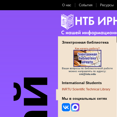
О нас
События
Ресурсы
Электронная библиотека
Как начать работу?
Ваши вопросы по библиотечной работе
можно направлять по адресу:
cni@istu.edu
International Students
INRTU Scientific Technical Library
Мы в социальных сетях