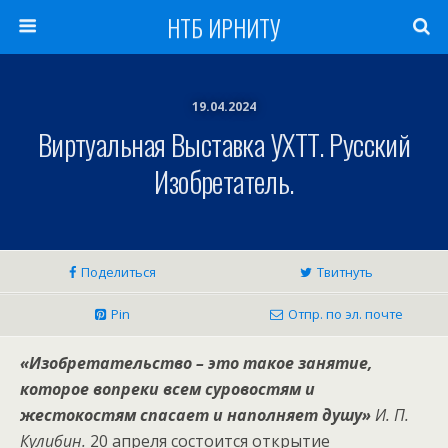
НТБ ИРНИТУ
19.04.2024
Виртуальная Выставка УХТТ. Русский
Изобретатель.
Поделиться
Твитнуть
Pin
Отпр. по эл. почте
«Изобретательство – это такое занятие,
которое вопреки всем суровостям и
жестокостям спасает и наполняет душу»
И. П.
Кулибин.
20 апреля состоится открытие