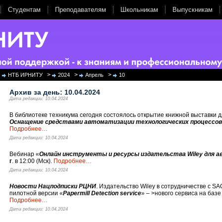
Студентам
Преподавателям
Школьникам
Выпускникам
>
>
>
НТБ ИРНИТУ
2024
Апрель
10
Архив за день:
10.04.2024
Дата редакции: 10.04.2024
В библиотеке техникума сегодня состоялось открытие книжной выставки д
Оснащение средствами автоматизации технологических процессов 
Подробнее
…
Дата редакции: 10.04.2024
Вебинар «
Онлайн инструменты и ресурсы издательства Wiley для а
г
. в 12:00 (Мск).
Подробнее
…
Дата редакции: 10.04.2024
Новости Нацподписки РЦНИ
. Издательство Wiley в сотрудничестве с S
пилотной версии «
Papermill Detection service
» – >нового сервиса на базе
Подробнее
…
Дата редакции: 10.04.2024