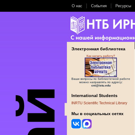
О нас
События
Ресурсы
Электронная библиотека
Как начать работу?
Ваши вопросы по библиотечной работе
можно направлять по адресу:
cni@istu.edu
International Students
INRTU Scientific Technical Library
Мы в социальных сетях