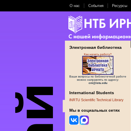
О нас
События
Ресурсы
Электронная библиотека
Как начать работу?
Ваши вопросы по библиотечной работе
можно направлять по адресу:
cni@istu.edu
International Students
INRTU Scientific Technical Library
Мы в социальных сетях