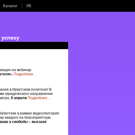
Каталог
ЛК
лающих на вебинар
ателя».
Подробнее
…
ния в Иркутском политехе! В
ами юридического направления
автра,
9 апреля
Подробнее
…
иблиотеке в рамках видеолектория
ву каждого на благоприятную
права и свободы – высшая