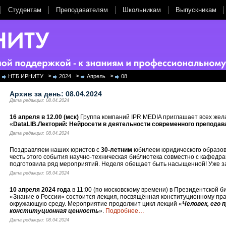
Студентам
Преподавателям
Школьникам
Выпускникам
>
>
>
НТБ ИРНИТУ
2024
Апрель
08
Архив за день:
08.04.2024
Дата редакции: 08.04.2024
16 апреля в 12.00 (мск)
Группа компаний IPR MEDIA приглашает всех же
«
DataLIB.Лекторий: Нейросети в деятельности современного преподав
Дата редакции: 08.04.2024
Поздравляем наших юристов с
30-летним
юбилеем юридического образова
честь этого события научно-техническая библиотека совместно с кафедр
подготовила ряд мероприятий. Неделя обещает быть насыщенной! Уже з
Дата редакции: 08.04.2024
10 апреля 2024 года
в 11:00 (по московскому времени) в Президентской б
«Знание о России» состоится лекция, посвящённая конституционному пра
окружающую среду. Мероприятие продолжит цикл лекций «
Человек, его 
конституционная ценность
».
Подробнее
…
Дата редакции: 08.04.2024