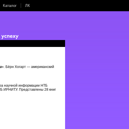
Каталог
ЛК
и
». Бёрн Хогарт — американский
тра научной информации НТБ
ТБ ИРНИТУ. Представлены 28 книг