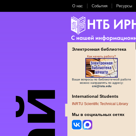
О нас
События
Ресурсы
Электронная библиотека
Как начать работу?
Ваши вопросы по библиотечной работе
можно направлять по адресу:
cni@istu.edu
International Students
INRTU Scientific Technical Library
Мы в социальных сетях