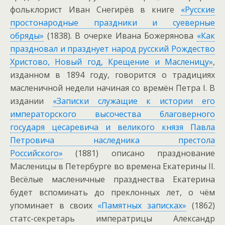
фольклорист Иван Снегирёв в книге
«Русские
простонародные праздники и суеверные
обряды»
(1838). В очерке Ивана Божерянова
«Как
праздновал и празднует народ русский Рождество
Христово, Новый год, Крещение и Масленицу»
,
изданном в 1894 году, говорится о традициях
масленичной недели начиная со времён Петра I. В
издании
«Записки служащие к истории его
императорского высочества благоверного
государя цесаревича и великого князя Павла
Петровича наследника престола
Российского»
(1881) описано празднование
Масленицы в Петербурге во времена Екатерины II.
Весёлые масленичные празднества Екатерина
будет вспоминать до преклонных лет, о чём
упоминает в своих
«Памятных записках»
(1862)
статс-секретарь императрицы Александр