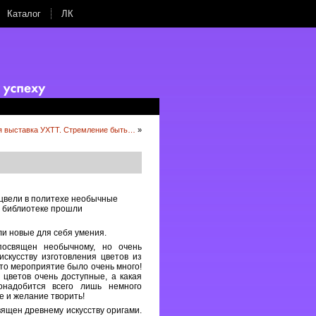
Каталог
ЛК
я выставка УХТТ. Стремление быть…
»
сцвели в политехе необычные
в библиотеке прошли
ли новые для себя умения.
посвящен необычному, но очень
искусству изготовления цветов из
то мероприятие было очень много!
цветов очень доступные, а какая
онадобится всего лишь немного
 и желание творить!
ящен древнему искусству оригами.