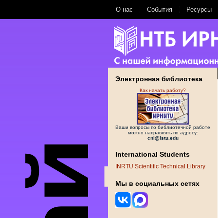
О нас
События
Ресурсы
Электронная библиотека
Как начать работу?
Ваши вопросы по библиотечной работе
можно направлять по адресу:
cni@istu.edu
International Students
INRTU Scientific Technical Library
Мы в социальных сетях