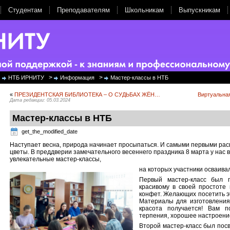
Студентам
Преподавателям
Школьникам
Выпускникам
>
>
НТБ ИРНИТУ
Информация
Мастер-классы в НТБ
«
ПРЕЗИДЕНТСКАЯ БИБЛИОТЕКА – О СУДЬБАХ ЖЁН…
Виртуальна
Дата редакции: 05.03.2024
Мастер-классы в НТБ
get_the_modified_date
Наступает весна, природа начинает просыпаться. И самыми первыми ра
цветы. В преддверии замечательного весеннего праздника 8 марта у нас 
увлекательные мастер-классы,
на которых участники осваива
Первый мастер-класс был 
красивому в своей простоте 
конфет. Желающих посетить э
Материалы для изготовления 
красота получается! Вам п
терпения, хорошее настроение
Второй мастер-класс был посв