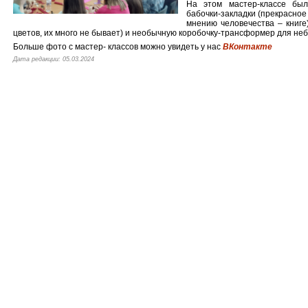
На этом мастер-классе был
бабочки-закладки (прекрасное
мнению человечества – книге)
цветов, их много не бывает) и необычную коробочку-трансформер для не
Больше фото с мастер- классов можно увидеть у нас
ВКонтакте
Дата редакции: 05.03.2024