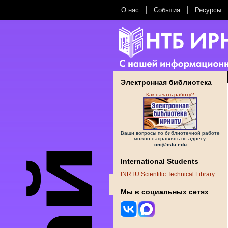
О нас
События
Ресурсы
Электронная библиотека
Как начать работу?
Ваши вопросы по библиотечной работе
можно направлять по адресу:
cni@istu.edu
International Students
INRTU Scientific Technical Library
Мы в социальных сетях