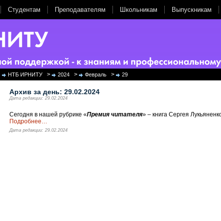
Студентам
Преподавателям
Школьникам
Выпускникам
>
>
>
НТБ ИРНИТУ
2024
Февраль
29
Архив за день:
29.02.2024
Дата редакции: 29.02.2024
Cегодня в нашей рубрике «
Премия читателя
» – книга Сергея Лукьяненк
Подробнее
…
Дата редакции: 29.02.2024