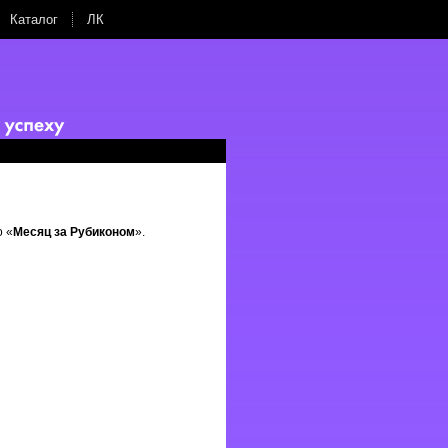
Каталог
ЛК
о «
Месяц за Рубиконом
».