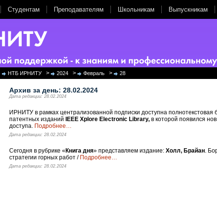
Студентам
Преподавателям
Школьникам
Выпускникам
>
>
>
НТБ ИРНИТУ
2024
Февраль
28
Архив за день:
28.02.2024
Дата редакции: 28.02.2024
ИРНИТУ в рамках централизованной подписки доступна полнотекстовая б
патентных изданий
IEEE Xplore Electronic Library,
в которой появился но
доступа.
Подробнее
…
Дата редакции: 28.02.2024
Сегодня в рубрике «
Книга дня
» представляем издание:
Холл, Брайан
. Б
стратегии горных работ /
Подробнее
…
Дата редакции: 28.02.2024