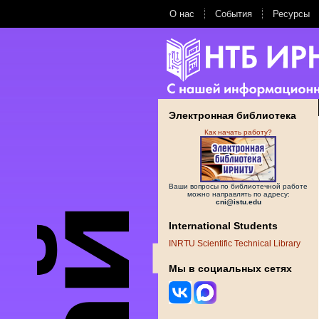
О нас
События
Ресурсы
Электронная библиотека
Как начать работу?
Ваши вопросы по библиотечной работе
можно направлять по адресу:
cni@istu.edu
International Students
INRTU Scientific Technical Library
Мы в социальных сетях