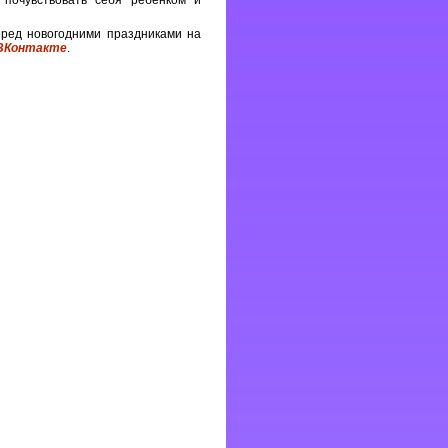
 почувствовать себя ребёнком и
еред новогодними праздниками на
ВКонтакте
.