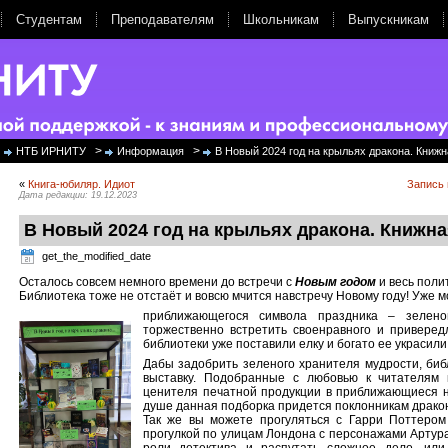
Студентам
Преподавателям
Школьникам
Выпускникам
>
>
НТБ ИРНИТУ
Информация
В Новый 2024 год на крыльях дракона. Книж
«
Книга-юбиляр. Идиот
Запись
Дата редакции: 19.12.2023
В Новый 2024 год на крыльях дракона. Книжн
get_the_modified_date
Осталось совсем немного времени до встречи с
Новым годом
и весь поли
Библиотека тоже не отстаёт и вовсю мчится навстречу Новому году! Уже
приближающегося символа праздника – зелено
торжественно встретить своенравного и приверед
библиотеки уже поставили елку и богато ее украсили
Дабы задобрить зеленого хранителя мудрости, биб
выставку. Подобранные с любовью к читателям 
ценителя печатной продукции в приближающиеся н
душе данная подборка придется поклонникам дракон
Так же вы можете прогуляться с Гарри Поттером
прогулкой по улицам Лондона с персонажами Артура