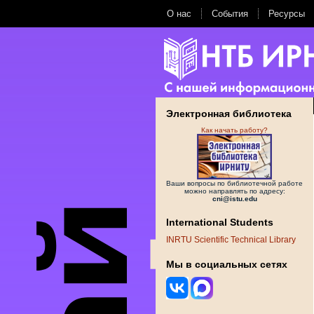
О нас
События
Ресурсы
Электронная библиотека
Как начать работу?
Ваши вопросы по библиотечной работе
можно направлять по адресу:
cni@istu.edu
International Students
INRTU Scientific Technical Library
Мы в социальных сетях