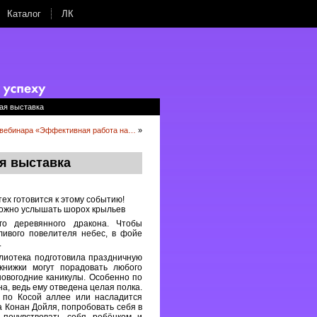
Каталог
ЛК
ная выставка
 вебинара «Эффективная работа на…
»
ая выставка
тех готовится к этому событию!
 можно услышать шорох крыльев
го деревянного дракона. Чтобы
ливого повелителя небес, в фойе
.
лиотека подготовила праздничную
книжки могут порадовать любого
овогодние каникулы. Особенно по
а, ведь ему отведена целая полка.
 по Косой аллее или насладится
 Конан Дойля, попробовать себя в