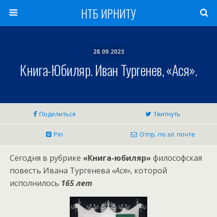
НТБ ИРНИТУ
28.09.2023
Книга-Юбиляр. Иван Тургенев, «Ася».
Поделиться
Твитнуть
Pin
Отпр. по эл. почте
Сегодня в рубрике
«Книга-юбиляр»
философская
повесть Ивана Тургенева
«Ася»
, которой
исполнилось
165 лет