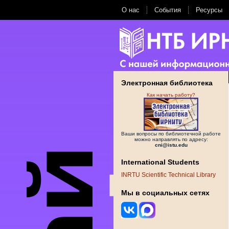
О нас
События
Ресурсы
Электронная библиотека
Как начать работу?
Ваши вопросы по библиотечной работе
можно направлять по адресу:
cni@istu.edu
International Students
INRTU Scientific Technical Library
Мы в социальных сетях