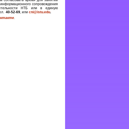
им согласовать время для занятий
л информационного сопровождения
ятельности НТБ или в единую
тел.
40-52-69
, или
cni@istu.edu
.
онтакте
.