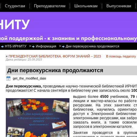
Студентам
Преподавателям
Школьникам
Выпускникам
>
>
НТБ ИРНИТУ
Информация
Дни первокурсника продолжаются
«
ПРЕЗИДЕНТСКАЯ БИБЛИОТЕКА. ФОРУМ ЗНАНИЙ – 2023
В помощь педагогу
Дата редакции: 25.09.2023
Дни первокурсника продолжаются
get_the_modified_date
Дни первокурсника
,
проводимые научно-технической библиотекой ИРНИТУ
продолжаются! С начала сентября в библиотеку уже записалось около
10
выдано более
4500
учебников,
79
п
лекции и мастер-классы по работ
ресурсами. На этих занятиях с
библиотеки, научились ориентир
доступ к Электронной библиотеке
электронными ресурсами, как забр
заказать книги, а также освоил
запросов в электронном каталоге.
Занятия проводятся в группов