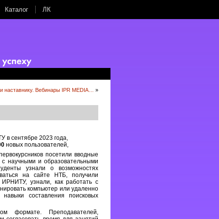
Каталог
ЛК
 и наставнику. Вебинары IPR MEDIA…
»
 в сентябре 2023 года,
00
новых пользователей,
ервокурсников посетили вводные
е с научными и образовательными
туденты узнали о возможностях
оваться на сайте НТБ, получили
 ИРНИТУ, узнали, как работать с
онировать компьютер или удаленно
и навыки составления поисковых
ом формате. Преподавателей,