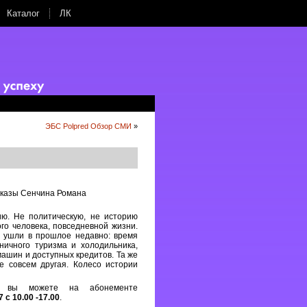
Каталог
ЛК
ЭБС Polpred Обзор СМИ
»
ссказы Сенчина Романа
ю. Не политическую, не историю
го человека, повседневной жизни.
 ушли в прошлое недавно: время
ничного туризма и холодильника,
ашин и доступных кредитов. Та же
е совсем другая. Колесо истории
е» вы можете на абонементе
 с 10.00 -17.00
.