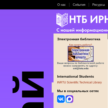
О нас
События
Ресурсы
Электронная библиотека
Как начать работу?
Ваши вопросы по библиотечной работе
можно направлять по адресу:
cni@istu.edu
International Students
INRTU Scientific Technical Library
Мы в социальных сетях