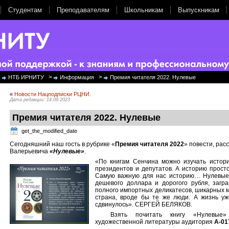
Студентам
Преподавателям
Школьникам
Выпускникам
>
>
НТБ ИРНИТУ
Информация
Премия читателя 2022. Нулевые
«
Новости Нацподписки РЦНИ.
Дата редакции: 14.09.2023
Премия читателя 2022. Нулевые
get_the_modified_date
Сегодняшний наш гость в рубрике «
Премия читателя 2022
» повести, ра
Валерьевича
«Нулевые»
.
«По книгам Сенчина можно изучать истори
президентов и депутатов. А историю просто
Самую важную для нас историю… Нулевые
дешевого доллара и дорогого рубля, загра
полного импортных деликатесов, шикарных м
страна, вроде бы те же люди. А жизнь уж
сдвинулось». СЕРГЕЙ БЕЛЯКОВ.
Взять почитать книгу «Нулевы
художественной литературы аудитория
А-017