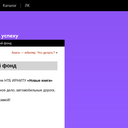
Каталог
ЛК
ый фонд
Книга — юбиляр. Что делать?
»
й фонд
ации НТБ ИРНИТУ
«Новые книги»
рное дело, автомобильные дороги,
авкой!