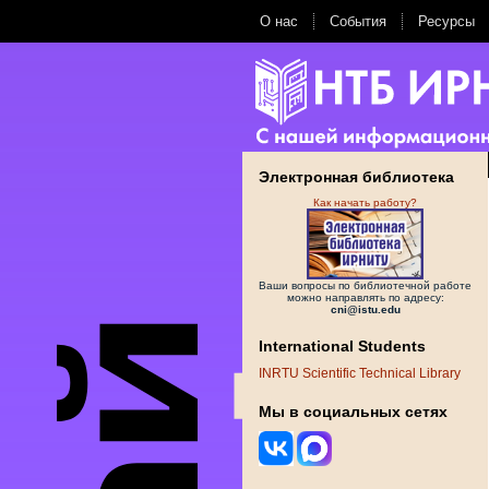
О нас
События
Ресурсы
Электронная библиотека
Как начать работу?
Ваши вопросы по библиотечной работе
можно направлять по адресу:
cni@istu.edu
International Students
INRTU Scientific Technical Library
Мы в социальных сетях