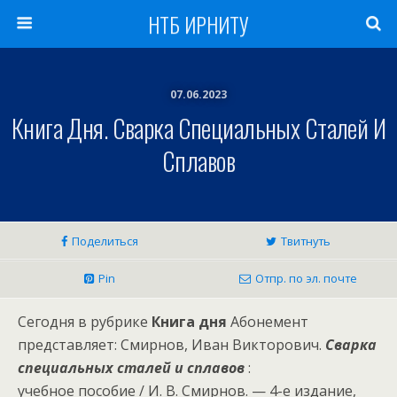
НТБ ИРНИТУ
07.06.2023
Книга Дня. Сварка Специальных Сталей И
Сплавов
Поделиться
Твитнуть
Pin
Отпр. по эл. почте
Сегодня в рубрике
Книга дня
Абонемент
представляет: Смирнов, Иван Викторович.
Сварка
специальных сталей и сплавов
:
учебное пособие / И. В. Смирнов. — 4-е издание,