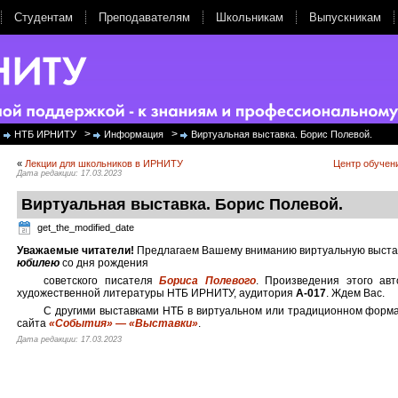
Студентам
Преподавателям
Школьникам
Выпускникам
>
>
НТБ ИРНИТУ
Информация
Виртуальная выставка. Борис Полевой.
«
Лекции для школьников в ИРНИТУ
Центр обучен
Дата редакции: 17.03.2023
Виртуальная выставка. Борис Полевой.
get_the_modified_date
Уважаемые читатели!
Предлагаем Вашему вниманию виртуальную выста
юбилею
со дня рождения
советского писателя
Бориса Полевого
. Произведения этого ав
художественной литературы НТБ ИРНИТУ, аудитория
А-017
. Ждем Вас.
С другими выставками НТБ в виртуальном или традиционном форма
сайта
«События» — «Выставки»
.
Дата редакции: 17.03.2023