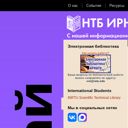
О нас
События
Ресурсы
Электронная библиотека
Как начать работу?
Ваши вопросы по библиотечной работе
можно направлять по адресу:
cni@istu.edu
International Students
INRTU Scientific Technical Library
Мы в социальных сетях