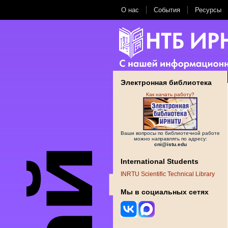
О нас
События
Ресурсы
Электронная библиотека
Как начать работу?
Ваши вопросы по библиотечной работе
можно направлять по адресу:
cni@istu.edu
International Students
INRTU Scientific Technical Library
Мы в социальных сетях